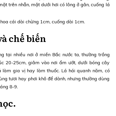
mặt trên nhẵn, mặt dưới hơi có lông ở gân, cuống lá
hoa cái dài chừng 1cm, cuống dài 1cm.
và chế biến
g tại nhiều nơi ở miền Bắc nước ta, thường trồng
úc 20-25cm, giâm vào nơi ẩm ướt, dưới bóng cây
á làm gia vị hay làm thuốc. Lá hái quanh năm, có
dùng tươi hay phơi khô để dành, nhưng thường dùng
háng 8-9.
học.