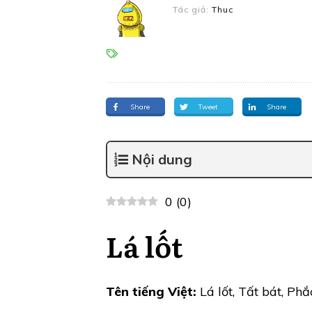
Tác giả:
Thuc
Share
Tweet
Share
Nội dung
0
(
0
)
Lá lốt
Tên tiếng Việt:
Lá lốt, Tất bát, Phắ