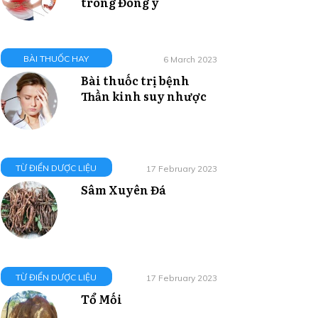
trong Đông y
BÀI THUỐC HAY
6 March 2023
Bài thuốc trị bệnh
Thần kinh suy nhược
TỪ ĐIỂN DƯỢC LIỆU
17 February 2023
Sâm Xuyên Đá
TỪ ĐIỂN DƯỢC LIỆU
17 February 2023
Tổ Mối