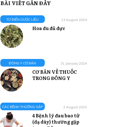
BÀI VIẾT GẦN ĐÂY
TỪ ĐIỂN DƯỢC LIỆU
13 August 2024
Hoa đu đủ đực
ĐÔNG Y CƠ BẢN
31 January 2024
CƠ BẢN VỀ THUỐC
TRONG ĐÔNG Y
CÁC BỆNH THƯỜNG GẶP
2 August 2023
4 Bệnh lý đau bao tử
(dạ dày) thường gặp