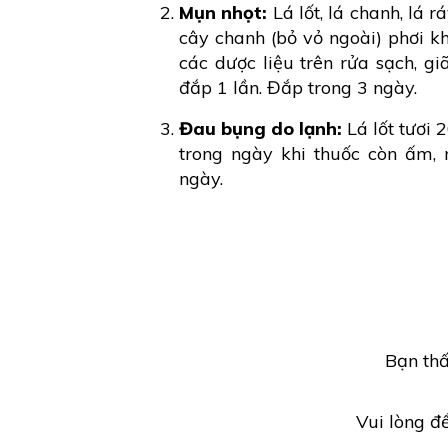
Mụn nhọt:
Lá lốt, lá chanh, lá rá
cây chanh (bỏ vỏ ngoài) phơi kh
các dược liệu trên rửa sạch, g
đắp 1 lần. Đắp trong 3 ngày.
Đau bụng do lạnh:
Lá lốt tươi 
trong ngày khi thuốc còn ấm, 
ngày.
Bạn thấ
Vui lòng đ