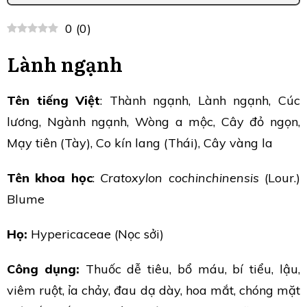
0
(
0
)
Lành ngạnh
Tên tiếng Việt
: Thành ngạnh, Lành ngạnh, Cúc
lương, Ngành ngạnh, Wòng a mộc, Cây đỏ ngọn,
Mạy tiên (Tày), Co kín lang (Thái), Cây vàng la
Tên khoa học
:
Cratoxylon cochinchinensis
(Lour.)
Blume
Họ:
Hypericaceae (Nọc sởi)
Công dụng:
Thuốc dễ tiêu, bổ máu, bí tiểu, lậu,
viêm ruột, ỉa chảy, đau dạ dày, hoa mắt, chóng mặt