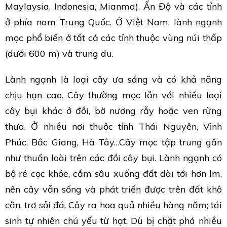
Maylaysia, Indonesia, Mianma), Ấn Độ và các tỉnh
ở phía nam Trung Quốc. Ở Việt Nam, lành ngạnh
mọc phổ biến ở tất cả các tỉnh thuộc vùng núi thấp
(dưới 600 m) và trung du.
Lành ngạnh là loại cây ưa sáng và có khả năng
chịu hạn cao. Cây thường mọc lẫn với nhiều loại
cây bụi khác ở đồi, bờ nương rẫy hoặc ven rừng
thưa. Ở nhiều nơi thuộc tỉnh Thái Nguyên, Vĩnh
Phúc, Bắc Giang, Hà Tây…Cây mọc tập trung gần
như thuần loài trên các đồi cây bụi. Lành ngạnh có
bộ rẻ cọc khỏe, cắm sâu xuống đất dài tới hơn lm,
nên cây vẫn sống và phát triển được trên đất khô
cằn, trơ sỏi đá. Cây ra hoa quả nhiều hàng năm; tái
sinh tự nhiên chủ yếu từ hạt. Dù bị chặt phá nhiều