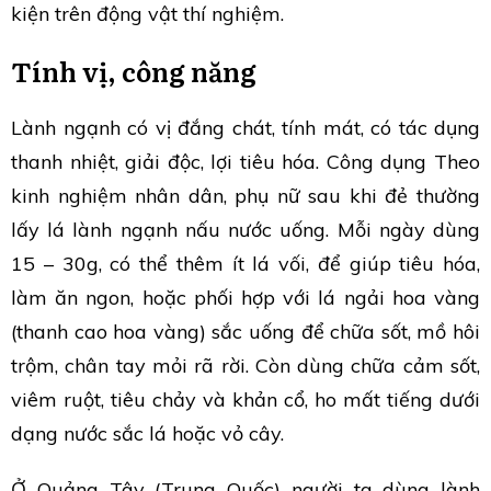
kiện trên động vật thí nghiệm.
Tính vị, công năng
Lành ngạnh có vị đắng chát, tính mát, có tác dụng
thanh nhiệt, giải độc, lợi tiêu hóa. Công dụng Theo
kinh nghiệm nhân dân, phụ nữ sau khi đẻ thường
lấy lá lành ngạnh nấu nước uống. Mỗi ngày dùng
15 – 30g, có thể thêm ít lá vối, để giúp tiêu hóa,
làm ăn ngon, hoặc phối hợp với lá ngải hoa vàng
(thanh cao hoa vàng) sắc uống để chữa sốt, mồ hôi
trộm, chân tay mỏi rã rời. Còn dùng chữa cảm sốt,
viêm ruột, tiêu chảy và khản cổ, ho mất tiếng dưới
dạng nước sắc lá hoặc vỏ cây.
Ở Quảng Tây (Trung Quốc) người ta dùng lành