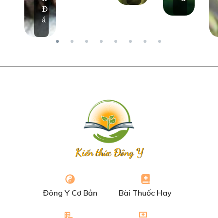
Đ
á
Kiến thức Đông Y
Đông Y Cơ Bản
Bài Thuốc Hay