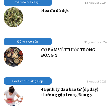
Từ Điển Dược Liệu
13 August 2024
Hoa đu đủ đực
Đông Y Cơ Bản
31 January 2024
CƠ BẢN VỀ THUỐC TRONG
ĐÔNG Y
Các Bệnh Thường Gặp
2 August 2023
4 Bệnh lý đau bao tử (dạ dày)
thường gặp trong Đông y