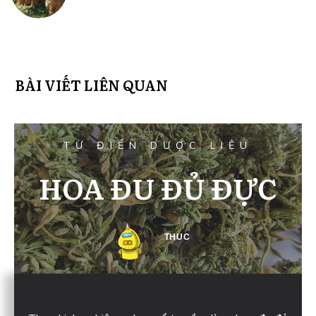
BÀI VIẾT LIÊN QUAN
TỪ ĐIỂN DƯỢC LIỆU
HOA ĐU ĐỦ ĐỰC
THUC