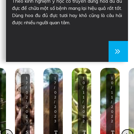
Theo kinh nghiệm y học cổ truyền dùng hoa đu đủ
đực để chữa một số bệnh mang lại hiệu quả rất tốt.
Dùng hoa đu đủ đực tươi hay khô cũng là câu hỏi
được nhiều người quan tâm.
1
1
1
1
7
7
0
0
/
/
/
/
0
0
1
1
2
2
1
1
/
/
/
/
2
2
2
2
0
0
0
0
2
2
2
2
3
3
2
2
H
S
T
T
T