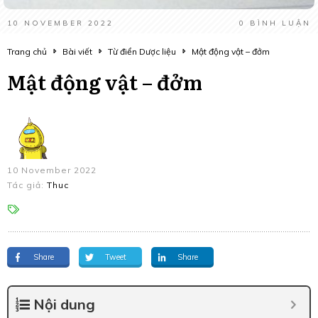
10 NOVEMBER 2022
0
BÌNH LUẬN
Trang chủ
Bài viết
Từ điển Dược liệu
Mật động vật – đởm
Mật động vật – đởm
10 November 2022
Tác giả:
Thuc
Share
Tweet
Share
Nội dung