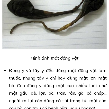
Hình ảnh mật động vật
Đông y và tây y đều dùng mật động vật làm
thuốc, nhưng tây y chỉ hay dùng mật lợn, mật
bò. Còn đông y dùng mật của nhiều loài như
mật gấu, dê, lợn, bò, trăn, rắn, gà, cá chép…
ngoài ra lại còn dùng cả sỏi trong túi mật của
con bò, con trâu có bệnh nữa (ngưu hoàng).