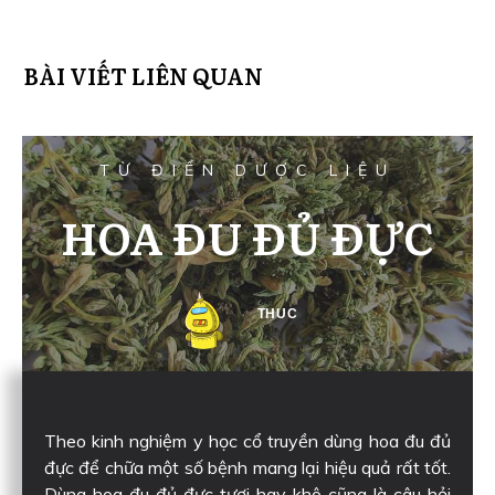
BÀI VIẾT LIÊN QUAN
TỪ ĐIỂN DƯỢC LIỆU
HOA ĐU ĐỦ ĐỰC
THUC
Theo kinh nghiệm y học cổ truyền dùng hoa đu đủ
đực để chữa một số bệnh mang lại hiệu quả rất tốt.
Dùng hoa đu đủ đực tươi hay khô cũng là câu hỏi