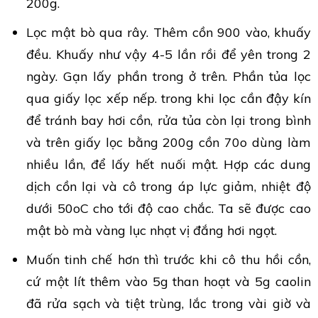
200g.
Lọc mật bò qua rây. Thêm cồn 900 vào, khuấy
đều. Khuấy như vậy 4-5 lần rồi để yên trong 2
ngày. Gạn lấy phần trong ở trên. Phần tủa lọc
qua giấy lọc xếp nếp. trong khi lọc cần đậy kín
để tránh bay hơi cồn, rửa tủa còn lại trong bình
và trên giấy lọc bằng 200g cồn 70o dùng làm
nhiều lần, để lấy hết nuối mật. Hợp các dung
dịch cồn lại và cô trong áp lực giảm, nhiệt độ
dưới 50oC cho tới độ cao chắc. Ta sẽ được cao
mật bò mà vàng lục nhạt vị đắng hơi ngọt.
Muốn tinh chế hơn thì trước khi cô thu hồi cồn,
cứ một lít thêm vào 5g than hoạt và 5g caolin
đã rửa sạch và tiệt trùng, lắc trong vài giờ và