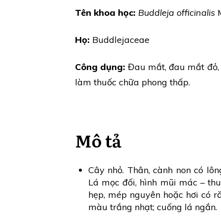
Tên khoa học:
Buddleja officinalis
M
Họ:
Buddlejaceae
Công dụng:
Đau mắt, đau mắt đỏ, 
làm thuốc chữa phong thấp.
Mô tả
Cây nhỏ. Thân, cành non có lô
Lá mọc đối, hình mũi mác – thu
hẹp, mép nguyên hoặc hơi có r
màu trắng nhạt; cuống lá ngắn.