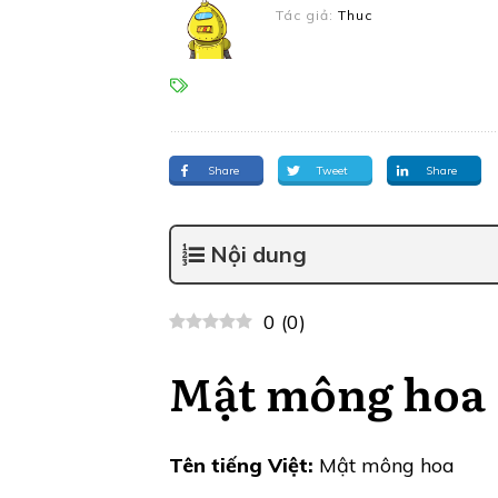
Tác giả:
Thuc
Share
Tweet
Share
Nội dung
0
(
0
)
Mật mông hoa
Tên tiếng Việt:
Mật mông hoa