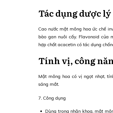
Tác dụng dược lý
Cao nước mật mông hoa ức chế invi
bào gan nuôi cấy. Flavonoid của 
hợp chất acacetin có tác dụng chốn
Tính vị, công nă
Mật mông hoa có vị ngọt nhạt, tín
sáng mắt.
7. Công dụng
Dùng trong nhãn khoa, mật môn