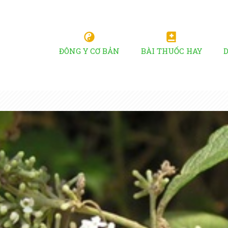
ĐÔNG Y CƠ BẢN
BÀI THUỐC HAY