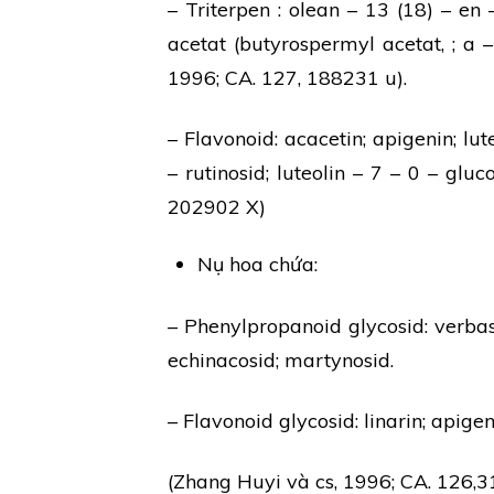
– Triterpen : olean – 13 (18) – en 
acetat (butyrospermyl acetat, ; a –
1996; CA. 127, 188231 u).
– Flavonoid: acacetin; apigenin; lute
– rutinosid; luteolin – 7 – 0 – glu
202902 X)
Nụ hoa chứa:
– Phenylpropanoid glycosid: verbas
echinacosid; martynosid.
– Flavonoid glycosid: linarin; apigen
(Zhang Huyi và cs, 1996; CA. 126,