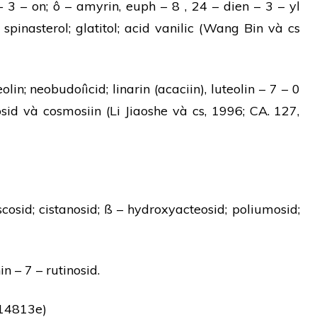
– 3 – on; ô – amyrin, euph – 8 , 24 – dien – 3 – yl
 spinasterol; glatitol; acid vanilic (Wang Bin và cs
olin; neobudoíìcid; linarin (acaciin), luteolin – 7 – 0
cosid và cosmosiin (Li Jiaoshe và cs, 1996; CA. 127,
cosid; cistanosid; ß – hydroxyacteosid; poliumosid;
in – 7 – rutinosid.
314813e)