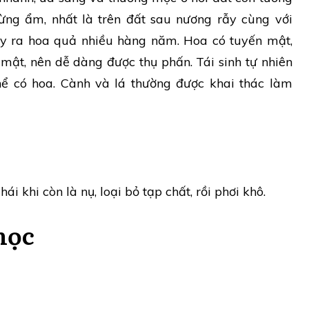
rừng ẩm, nhất là trên đất sau nương rẫy cùng với
ây ra hoa quả nhiều hàng năm. Hoa có tuyến mật,
mật, nên dễ dàng được thụ phấn. Tái sinh tự nhiên
hể có hoa. Cành và lá thường được khai thác làm
i khi còn là nụ, loại bỏ tạp chất, rồi phơi khô.
học