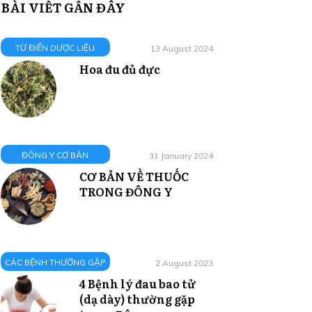
BÀI VIẾT GẦN ĐÂY
TỪ ĐIỂN DƯỢC LIỆU
13 August 2024
Hoa đu đủ đực
ĐÔNG Y CƠ BẢN
31 January 2024
CƠ BẢN VỀ THUỐC
TRONG ĐÔNG Y
CÁC BỆNH THƯỜNG GẶP
2 August 2023
4 Bệnh lý đau bao tử
(dạ dày) thường gặp