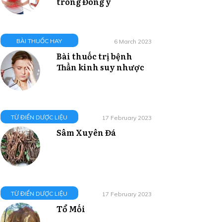
trong Đông y
BÀI THUỐC HAY
6 March 2023
Bài thuốc trị bệnh
Thần kinh suy nhược
TỪ ĐIỂN DƯỢC LIỆU
17 February 2023
Sâm Xuyên Đá
TỪ ĐIỂN DƯỢC LIỆU
17 February 2023
Tổ Mối