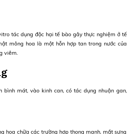
tro tác dụng độc hại tế bào gây thực nghiệm ở tế
mật mông hoa là một hỗn hợp tan trong nước của
g viêm.
ng
h bình mát, vào kinh can, có tác dụng nhuận gan,
g hoa chữa các trường hợp thong manh, mắt sưng