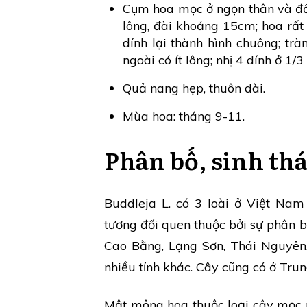
Cụm hoa mọc ở ngọn thân và đầ
lông, đài khoảng 15cm; hoa rất
dính lại thành hình chuông; tr
ngoài có ít lông; nhị 4 dính ở 1/
Quả nang hẹp, thuôn dài.
Mùa hoa: tháng 9-11.
Phân bố, sinh thá
Buddleja L. có 3 loài ở Việt Nam
tương đối quen thuộc bởi sự phân b
Cao Bằng, Lạng Sơn, Thái Nguyên
nhiều tỉnh khác. Cây cũng có ở Tr
Mật mông hoa thuộc loại cây mọc 