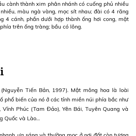
u cành thành xim phân nhánh có cuống phủ nhiều
 nhiều, màu ngà vàng, mọc sít nhau; đài có 4 răng
àng 4 cánh, phần dưới hợp thành ống hơi cong, mặt
3 phía trên ống tràng; bầu có lông.
i
 (Nguyễn Tiến Bản, 1997). Mật mông hoa là loài
ố phổ biến của nó ở các tỉnh miền núi phía bắc như
, Vĩnh Phúc (Tam Đảo), Yên Bái, Tuyên Quang và
ung Quốc và Lào…
nhanh, ưa sáng và thường mọc ở nơi đất còn tương