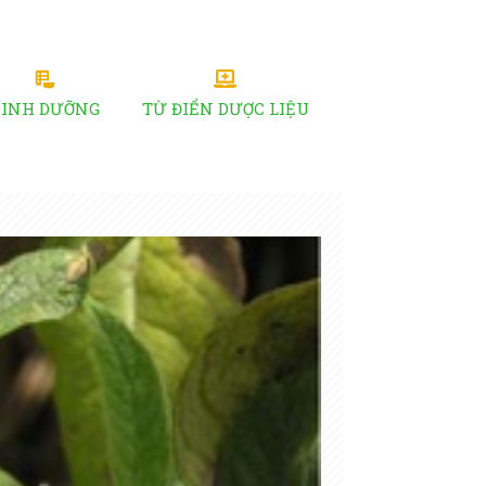
DINH DƯỠNG
TỪ ĐIỂN DƯỢC LIỆU