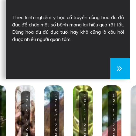
Theo kinh nghiệm y học cổ truyền dùng hoa đu đủ
đực để chữa một số bệnh mang lại hiệu quả rất tốt.
Dùng hoa đu đủ đực tươi hay khô cũng là câu hỏi
được nhiều người quan tâm.
1
1
1
1
7
7
0
0
/
/
/
/
0
0
1
1
2
2
1
1
/
/
/
/
2
2
2
2
0
0
0
0
2
2
2
2