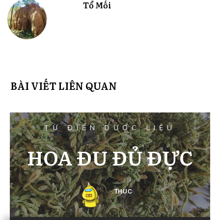
Tổ Mối
BÀI VIẾT LIÊN QUAN
TỪ ĐIỂN DƯỢC LIỆU
HOA ĐU ĐỦ ĐỰC
THUC