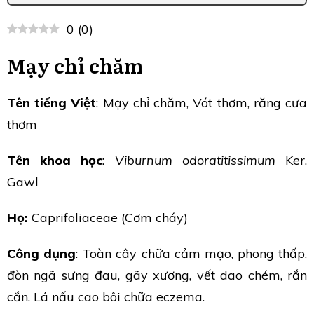
0
(
0
)
Mạy chỉ chăm
Tên tiếng Việt
: Mạy chỉ chăm, Vót thơm, răng cưa
thơm
Tên khoa học
:
Viburnum odoratitissimum
Ker.
Gawl
Họ:
Caprifoliaceae (Cơm cháy)
Công dụng
: Toàn cây chữa cảm mạo, phong thấp,
đòn ngã sưng đau, gãy xương, vết dao chém, rắn
cắn. Lá nấu cao bôi chữa eczema.