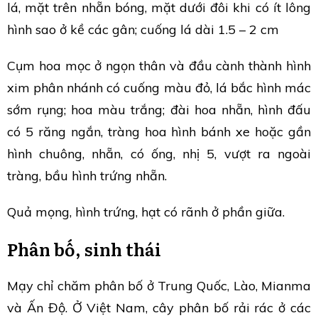
lá, mặt trên nhẵn bóng, mặt dưới đôi khi có ít lông
hình sao ở kề các gân; cuống lá dài 1.5 – 2 cm
Cụm hoa mọc ở ngọn thân và đầu cành thành hình
xim phân nhánh có cuống màu đỏ, lá bắc hình mác
sớm rụng; hoa màu trắng; đài hoa nhẵn, hình đấu
có 5 răng ngắn, tràng hoa hình bánh xe hoặc gần
hình chuông, nhẵn, có ống, nhị 5, vượt ra ngoài
tràng, bầu hình trứng nhẵn.
Quả mọng, hình trứng, hạt có rãnh ở phần giữa.
Phân bố, sinh thái
Mạy chỉ chăm phân bố ở Trung Quốc, Lào, Mianma
và Ấn Độ. Ở Việt Nam, cây phân bố rải rác ở các