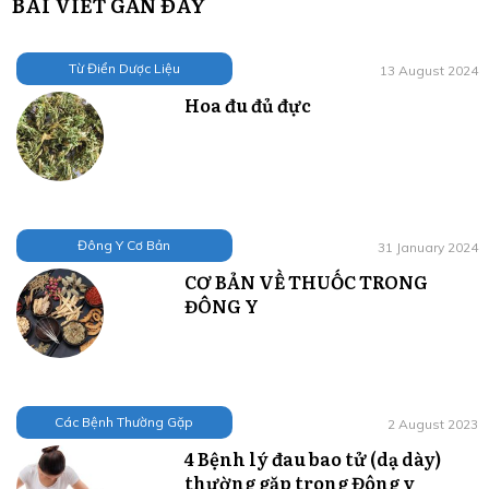
BÀI VIẾT GẦN ĐÂY
Từ Điển Dược Liệu
13 August 2024
Hoa đu đủ đực
Đông Y Cơ Bản
31 January 2024
CƠ BẢN VỀ THUỐC TRONG
ĐÔNG Y
Các Bệnh Thường Gặp
2 August 2023
4 Bệnh lý đau bao tử (dạ dày)
thường gặp trong Đông y