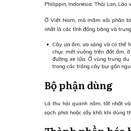
Philippin, Indonesia, Thái Lan, Lào
Ở Việt Nam, mò mâm xôi phân bố 
nhất là các tỉnh đồng bằng và trun
Cây ưa ẩm, ưa sáng và có thể hơ
chục mét vuông trên đất ẩm, ờ
đường xe lửa. Ở vùng trung du 
trong các trảng cây bụi gần ngu
Bộ phận dùng
Lá thu hái quanh năm, tốt nhất v
sạch, phơi hoặc sấy khô; khi dùng t
Thành phần hóa 