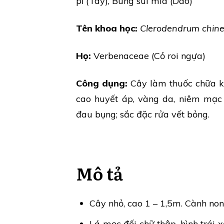
pỉ (Tày), Búng súi mía (Dao)
Tên khoa học:
Clerodendrum chin
Họ:
Verbenaceae (Cỏ roi ngựa)
Công dụng:
Cây làm thuốc chữa kh
cao huyết áp, vàng da, niêm mạc
đau bụng; sắc đặc rửa vết bỏng.
Mô tả
Cây nhỏ, cao 1 – 1,5m. Cành no
Lá mọc đối chữ thập, hình trái 