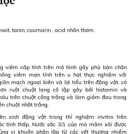
it, tanin, coumarin , acid nhân thơm.
g viêm cấp tính trên mô hình gây phù bàn chân
chống viêm mạn tính trên u hạt thực nghiệm với
ãn mạch ngoại biên và lợi tiểu trên động vật, có
rơn ruột chuột lang cô lập gây bởi histamin và
máu trên chuột cống trắng và làm giảm đau trong
ên chuột nhắt trắng.
n sinh động vật trong thí nghiệm invitro trên
độc tính thấp. Nước sắc 3/1 của mò mâm xôi được
hủng vi khuẩn phân lập từ các vết thương nhiễm