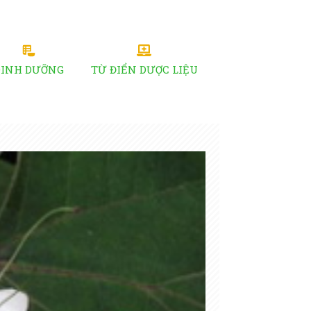
DINH DƯỠNG
TỪ ĐIỂN DƯỢC LIỆU