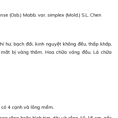
ense
(Osb.) Mabb. var.
simplex
(Mold.) S.L. Chen
í hư, bạch đới, kinh nguyệt không đều, thấp khớp,
 mắt bị vàng thâm. Hoa chữa váng đầu. Lá chữa
n có 4 cạnh và lông mềm.
xoan rộng hoặc hình tim, dài và rộng 10-15 cm, gốc