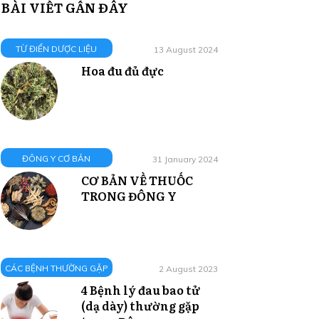
BÀI VIẾT GẦN ĐÂY
TỪ ĐIỂN DƯỢC LIỆU
13 August 2024
Hoa đu đủ đực
ĐÔNG Y CƠ BẢN
31 January 2024
CƠ BẢN VỀ THUỐC
TRONG ĐÔNG Y
CÁC BỆNH THƯỜNG GẶP
2 August 2023
4 Bệnh lý đau bao tử
(dạ dày) thường gặp