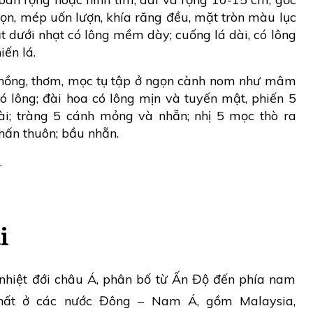
ọn, mép uốn lượn, khía răng đều, mặt tròn màu lục
t dưới nhạt có lông mềm dày; cuống lá dài, có lông
iến lá.
 hồng, thơm, mọc tụ tập ở ngọn cành nom như mâm
có lông; đài hoa có lông mịn và tuyến mật, phiến 5
i; tràng 5 cánh mỏng và nhẵn; nhị 5 mọc thò ra
phấn thuôn; bầu nhẵn.
.
i
nhiệt đới châu Á, phân bố từ Ấn Độ đến phía nam
nhất ở các nước Đông – Nam Á, gồm Malaysia,