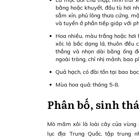
bằng hoặc khuyết, đầu tù hơi nh
sẫm xỉn, phủ lông thưa cứng, mặ
và tuyến ở phần tiếp giáp với ph
Hoa nhiều, màu trắng hoặc hơi
xôi; lá bắc dạng lá, thuôn đều 
thẳng và nhọn dài bằng ống đà
ngoài tràng, chỉ nhị mảnh, bao 
Quả hạch, có đài tồn tại bao bọc
Mùa hoa quả: tháng 5-8.
Phân bố, sinh thá
Mò mâm xôi là loài cây của vùng 
lục địa Trung Quốc, tập trung 