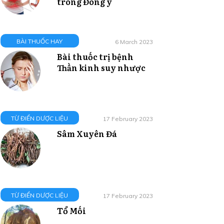
trong Đông y
BÀI THUỐC HAY
6 March 2023
Bài thuốc trị bệnh
Thần kinh suy nhược
TỪ ĐIỂN DƯỢC LIỆU
17 February 2023
Sâm Xuyên Đá
TỪ ĐIỂN DƯỢC LIỆU
17 February 2023
Tổ Mối