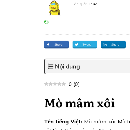
Tác giả:
Thuc
Share
Tweet
Share
Nội dung
0
(
0
)
Mò mâm xôi
Tên tiếng Việt:
Mò mâm xôi, Mò tr