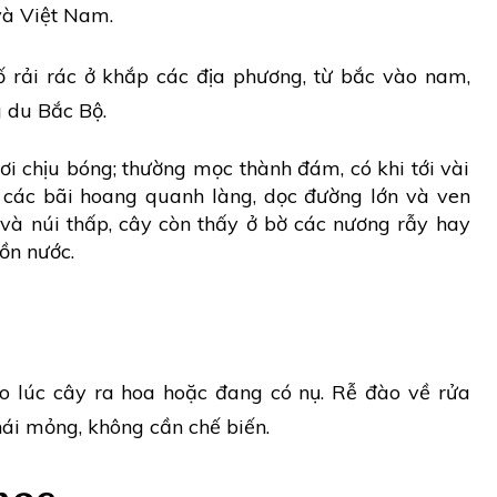
 và Việt Nam.
rải rác ở khắp các địa phương, từ bắc vào nam,
g du Bắc Bộ.
i chịu bóng; thường mọc thành đám, có khi tới vài
 các bãi hoang quanh làng, dọc đường lớn và ven
và núi thấp, cây còn thấy ở bờ các nương rẫy hay
ồn nước.
ào lúc cây ra hoa hoặc đang có nụ. Rễ đào về rửa
hái mỏng, không cần chế biến.
học