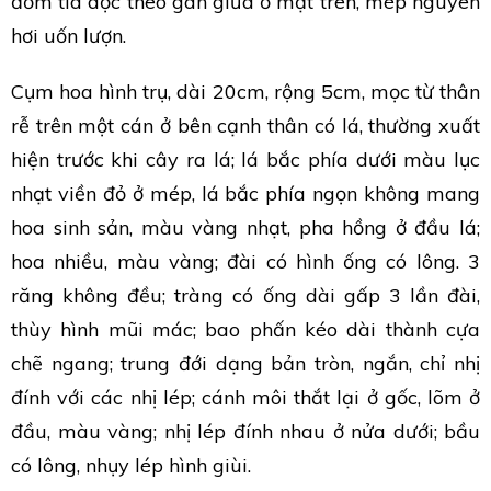
đốm tía dọc theo gân giữa ở mặt trên, mép nguyên
hơi uốn lượn.
Cụm hoa hình trụ, dài 20cm, rộng 5cm, mọc từ thân
rễ trên một cán ở bên cạnh thân có lá, thường xuất
hiện trước khi cây ra lá; lá bắc phía dưới màu lục
nhạt viền đỏ ở mép, lá bắc phía ngọn không mang
hoa sinh sản, màu vàng nhạt, pha hồng ở đầu lá;
hoa nhiều, màu vàng; đài có hình ống có lông. 3
răng không đều; tràng có ống dài gấp 3 lần đài,
thùy hình mũi mác; bao phấn kéo dài thành cựa
chẽ ngang; trung đới dạng bản tròn, ngắn, chỉ nhị
đính với các nhị lép; cánh môi thắt lại ở gốc, lõm ở
đầu, màu vàng; nhị lép đính nhau ở nửa dưới; bầu
có lông, nhụy lép hình giùi.