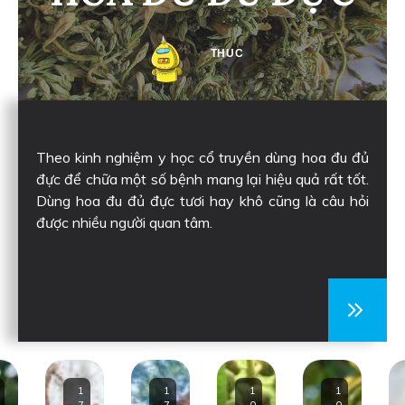
THUC
Theo kinh nghiệm y học cổ truyền dùng hoa đu đủ
đực để chữa một số bệnh mang lại hiệu quả rất tốt.
Dùng hoa đu đủ đực tươi hay khô cũng là câu hỏi
được nhiều người quan tâm.
1
1
1
1