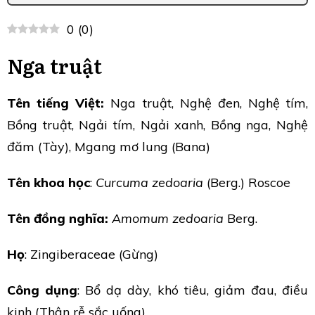
0
(
0
)
Nga truật
Tên tiếng Việt:
Nga truật, Nghệ đen, Nghệ tím,
Bồng truật, Ngải tím, Ngải xanh, Bồng nga, Nghệ
đăm (Tày), Mgang mơ lung (Bana)
Tên khoa học
:
Curcuma zedoaria
(Berg.) Roscoe
Tên đồng nghĩa:
Amomum zedoaria
Berg.
Họ
: Zingiberaceae (Gừng)
Công dụng
: Bổ dạ dày, khó tiêu, giảm đau, điều
kinh (Thân rễ sắc uống).