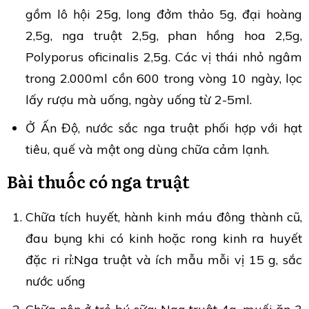
gồm lô hội 25g, long đởm thảo 5g, đại hoàng
2,5g, nga truật 2,5g, phan hồng hoa 2,5g,
Polyporus oficinalis 2,5g. Các vị thái nhỏ ngâm
trong 2.000ml cồn 600 trong vòng 10 ngày, lọc
lấy rượu mà uống, ngày uống từ 2-5ml.
Ở Ấn Độ, nước sắc nga truật phối hợp với hạt
tiêu, quế và mật ong dùng chữa cảm lạnh.
Bài thuốc có nga truật
Chữa tích huyết, hành kinh máu đông thành cũ,
đau bụng khi có kinh hoặc rong kinh ra huyết
đặc ri rỉ:Nga truật và ích mẫu mỗi vị 15 g, sắc
nước uống