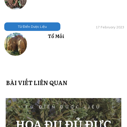
Từ Điển Dược Liệu
17 February 2023
Tổ Mối
BÀI VIẾT LIÊN QUAN
TỪ ĐIỂN DƯỢC LIỆU
HOA ĐU ĐỦ ĐỰC