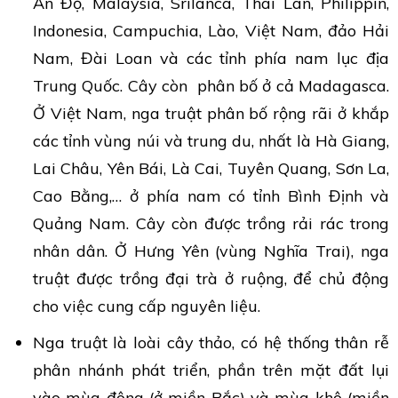
Ấn Độ, Malaysia, Srilanca, Thái Lan, Philippin,
Indonesia, Campuchia, Lào, Việt Nam, đảo Hải
Nam, Đài Loan và các tỉnh phía nam lục địa
Trung Quốc. Cây còn phân bố ở cả Madagasca.
Ở Việt Nam, nga truật phân bố rộng rãi ở khắp
các tỉnh vùng núi và trung du, nhất là Hà Giang,
Lai Châu, Yên Bái, Là Cai, Tuyên Quang, Sơn La,
Cao Bằng,… ở phía nam có tỉnh Bình Định và
Quảng Nam. Cây còn được trồng rải rác trong
nhân dân. Ở Hưng Yên (vùng Nghĩa Trai), nga
truật được trồng đại trà ở ruộng, để chủ động
cho việc cung cấp nguyên liệu.
Nga truật là loài cây thảo, có hệ thống thân rễ
phân nhánh phát triển, phần trên mặt đất lụi
vào mùa đông (ở miền Bắc) và mùa khô (miền