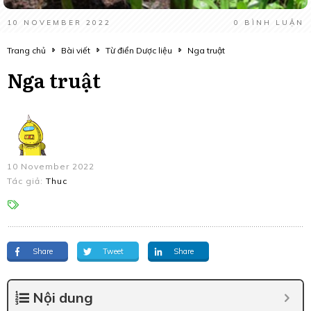
10 NOVEMBER 2022
0
BÌNH LUẬN
Trang chủ
Bài viết
Từ điển Dược liệu
Nga truật
Nga truật
10 November 2022
Tác giả:
Thuc
Share
Tweet
Share
Nội dung