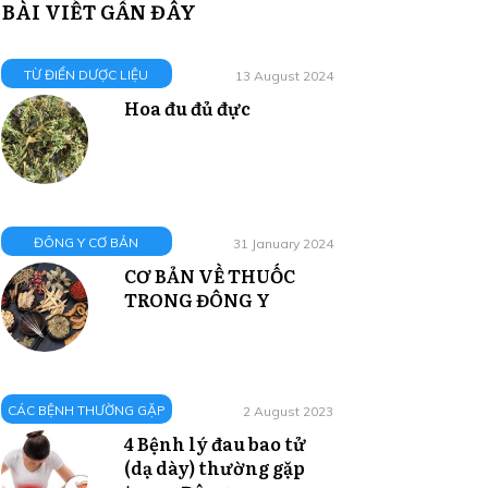
BÀI VIẾT GẦN ĐÂY
TỪ ĐIỂN DƯỢC LIỆU
13 August 2024
Hoa đu đủ đực
ĐÔNG Y CƠ BẢN
31 January 2024
CƠ BẢN VỀ THUỐC
TRONG ĐÔNG Y
CÁC BỆNH THƯỜNG GẶP
2 August 2023
4 Bệnh lý đau bao tử
(dạ dày) thường gặp