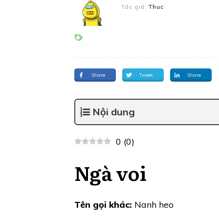
Tác giả:
Thuc
Share
Tweet
Share
Nội dung
0
(
0
)
Ngà voi
Tên gọi khác:
Nanh heo