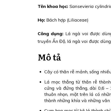
Tên khoa học:
Sansevieria cylindri
Họ:
Bách hợp (Liliaceae)
Công dụng:
Lá ngà voi được dùng
truyền Ấn Độ, lá ngà voi được dùng
Mô tả
Cây có thân rễ mảnh, sống nhiề
Lá mọc thẳng từ thân rễ thành 
cứng và đứng thẳng, dài 0,6 – 
thuôn nhọn, mặt trên lá có nh
thành những khía và những vân 
Cụm hoa mọc từ kẽ lá thành ch