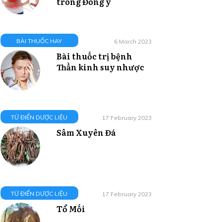
trong Đông y
BÀI THUỐC HAY
6 March 2023
Bài thuốc trị bệnh
Thần kinh suy nhược
TỪ ĐIỂN DƯỢC LIỆU
17 February 2023
Sâm Xuyên Đá
TỪ ĐIỂN DƯỢC LIỆU
17 February 2023
Tổ Mối