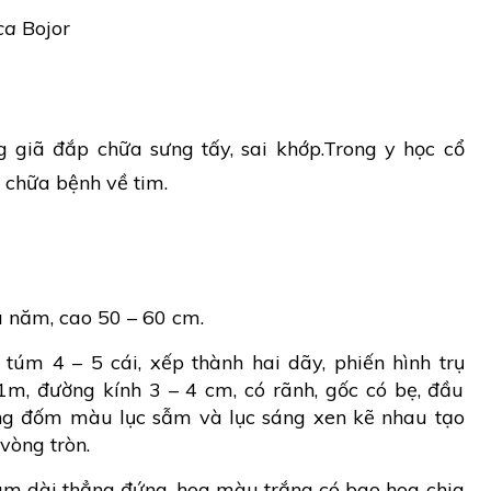
ca
Bojor
 giã đắp chữa sưng tấy, sai khớp.Trong y học cổ
 chữa bệnh về tim.
u năm, cao 50 – 60 cm.
túm 4 – 5 cái, xếp thành hai dãy, phiến hình trụ
1m, đường kính 3 – 4 cm, có rãnh, gốc có bẹ, đầu
ững đốm màu lục sẫm và lục sáng xen kẽ nhau tạo
vòng tròn.
ùm dài thẳng đứng, hoa màu trắng có bao hoa chia