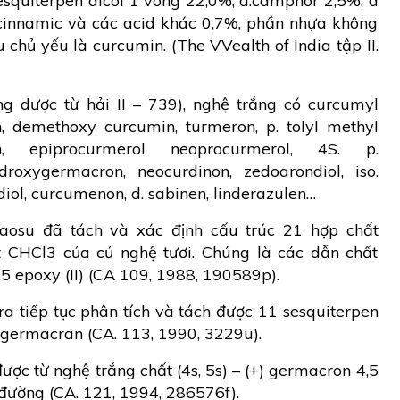
esquiterpen alcol 1 vòng 22,0%, d.camphor 2,5%, d
innamic và các acid khác 0,7%, phần nhựa không
 chủ yếu là curcumin. (The VVealth of India tập II.
ng dược từ hải II – 739), nghệ trắng có curcumyl
n, demethoxy curcumin, turmeron, p. tolyl methyl
on, epiprocurmerol neoprocurmerol, 4S. p.
roxygermacron, neocurdinon, zedoarondiol, iso.
iol, curcumenon, d. sabinen, linderazulen…
Kaosu đã tách và xác định cấu trúc 21 hợp chất
ết CHCl3 của củ nghệ tươi. Chúng là các dẫn chất
4,5 epoxy (II) (CA 109, 1988, 190589p).
a tiếp tục phân tích và tách được 11 sesquiterpen
 germacran (CA. 113, 1990, 3229u).
ược từ nghệ trắng chất (4s, 5s) – (+) germacron 4,5
 đường (CA. 121, 1994, 286576f).