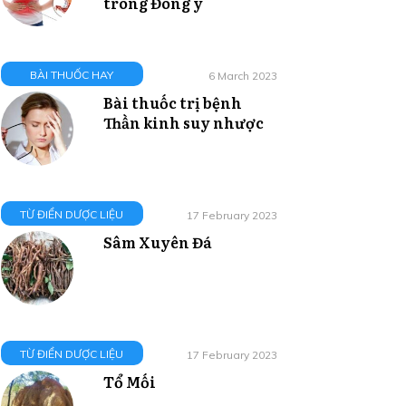
trong Đông y
BÀI THUỐC HAY
6 March 2023
Bài thuốc trị bệnh
Thần kinh suy nhược
TỪ ĐIỂN DƯỢC LIỆU
17 February 2023
Sâm Xuyên Đá
TỪ ĐIỂN DƯỢC LIỆU
17 February 2023
Tổ Mối