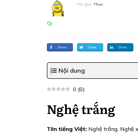
Tác giả:
Thuc
Share
Tweet
Share
Nội dung
0
(
0
)
Nghệ trắng
Tên tiếng Việt:
Nghệ trắng, Nghệ x