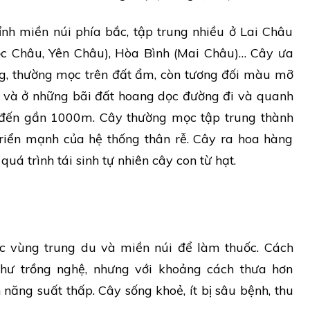
ỉnh miền núi phía bắc, tập trung nhiều ở Lai Châu
Mộc Châu, Yên Châu), Hòa Bình (Mai Châu)… Cây ưa
ng, thường mọc trên đất ẩm, còn tương đối màu mỡ
g và ở những bãi đất hoang dọc đường đi và quanh
 đến gần 1000m. Cây thường mọc tập trung thành
triển mạnh của hệ thống thân rễ. Cây ra hoa hàng
uá trình tái sinh tự nhiên cây con từ hạt.
c vùng trung du và miền núi để làm thuốc. Cách
như trồng nghệ, nhưng với khoảng cách thưa hơn
năng suất thấp. Cây sống khoẻ, ít bị sâu bệnh, thu