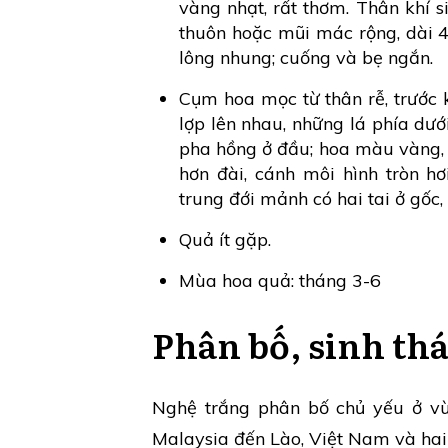
vàng nhạt, rất thơm. Thân khí s
thuôn hoặc mũi mác rộng, dài 
lông nhung; cuống và bẹ ngắn.
Cụm hoa mọc từ thân rễ, trước kh
lợp lên nhau, những lá phía dư
pha hồng ở đầu; hoa màu vàng, đ
hơn đài, cánh môi hình tròn hơ
trung đới mảnh có hai tai ở gốc,
Quả ít gặp.
Mùa hoa quả: tháng 3-6
Phân bố, sinh thá
Nghệ trắng phân bố chủ yếu ở v
Malaysia đến Lào, Việt Nam và hai