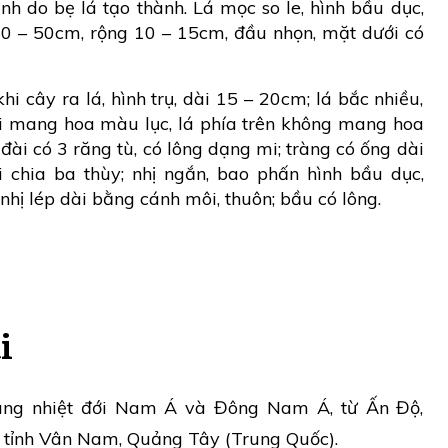
inh do bẹ lá tạo thành. Lá mọc so le, hình bầu dục,
40 – 50cm, rộng 10 – 15cm, đầu nhọn, mặt dưới có
i cây ra lá, hình trụ, dài 15 – 20cm; lá bắc nhiều,
ới mang hoa màu lục, lá phía trên không mang hoa
ài có 3 răng tù, có lông dạng mi; tràng có ống dài
i chia ba thùy; nhị ngắn, bao phấn hình bầu dục,
 nhị lép dài bằng cánh môi, thuôn; bầu có lông.
i
ùng nhiệt đới Nam Á và Đông Nam Á, từ Ấn Độ,
 tỉnh Vân Nam, Quảng Tây (Trung Quốc).