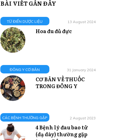
BÀI VIẾT GẦN ĐÂY
TỪ ĐIỂN DƯỢC LIỆU
13 August 2024
Hoa đu đủ đực
ĐÔNG Y CƠ BẢN
31 January 2024
CƠ BẢN VỀ THUỐC
TRONG ĐÔNG Y
CÁC BỆNH THƯỜNG GẶP
2 August 2023
4 Bệnh lý đau bao tử
(dạ dày) thường gặp