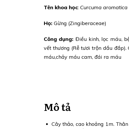
Tên khoa học
:
Curcuma aromatica
Họ:
Gừng (Zingiberaceae)
Công dụng:
Điều kinh, lọc máu, bệ
vết thương (Rễ tươi trộn dầu đắp).
máu,chảy máu cam, đái ra máu
Mô tả
Cây thảo, cao khoảng 1m. Thân 