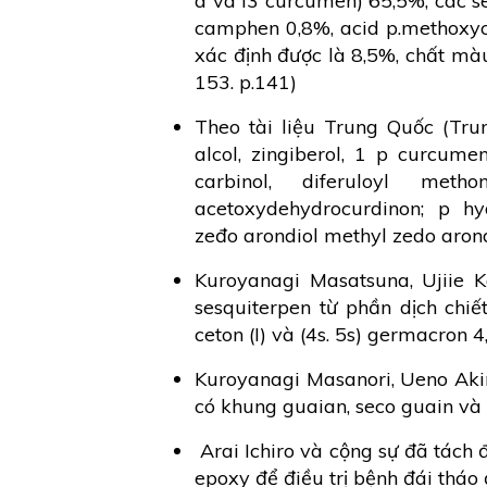
a và I3 curcumen) 65,5%, các s
camphen 0,8%, acid p.methoxyc
xác định được là 8,5%, chất màu
153. p.141)
Theo tài liệu Trung Quốc (Tru
alcol, zingiberol, 1 p curcume
carbinol, diferuloyl meth
acetoxydehydrocurdinon; p hyd
zeđo arondiol methyl zedo arond
Kuroyanagi Masatsuna, Ujiie 
sesquiterpen từ phần dịch chi
ceton (I) và (4s. 5s) germacron 
Kuroyanagi Masanori, Ueno Akir
có khung guaian, seco guain và
Arai Ichiro và cộng sự đã tách đ
epoxy để điều trị bệnh đái tháo