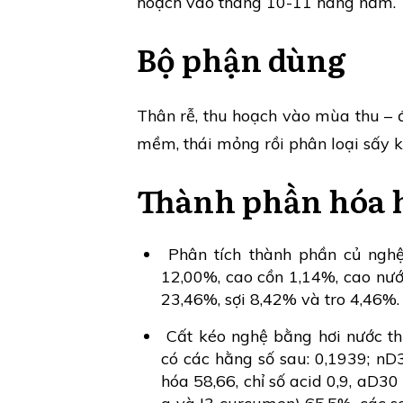
hoạch vào tháng 10-11 hàng năm.
Bộ phận dùng
Thân rễ, thu hoạch vào mùa thu – đ
mềm, thái mỏng rồi phân loại sấy k
Thành phần hóa 
Phân tích thành phần củ nghệ 
12,00%, cao cồn 1,14%, cao nướ
23,46%, sợi 8,42% và tro 4,46%.
Cất kéo nghệ bằng hơi nước th
có các hằng số sau: 0,1939; nD30
hóa 58,66, chỉ số acid 0,9, aD30