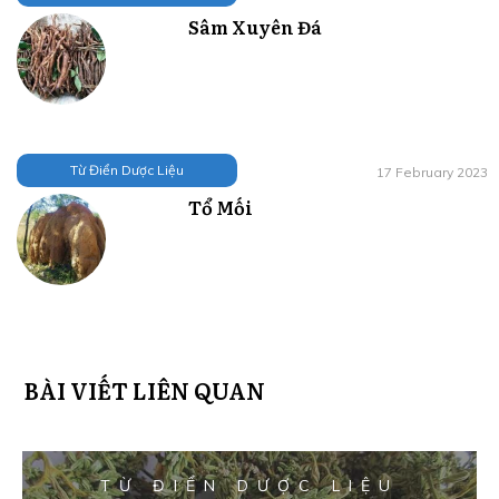
Sâm Xuyên Đá
Từ Điển Dược Liệu
17 February 2023
Tổ Mối
BÀI VIẾT LIÊN QUAN
TỪ ĐIỂN DƯỢC LIỆU