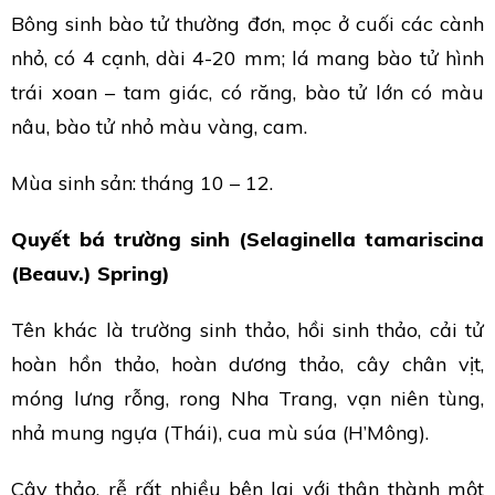
Bông sinh bào tử thường đơn, mọc ở cuối các cành
nhỏ, có 4 cạnh, dài 4-20 mm; lá mang bào tử hình
trái xoan – tam giác, có răng, bào tử lớn có màu
nâu, bào tử nhỏ màu vàng, cam.
Mùa sinh sản: tháng 10 – 12.
Quyết bá trường sinh (Selaginella tamariscina
(Beauv.) Spring)
Tên khác là trường sinh thảo, hồi sinh thảo, cải tử
hoàn hồn thảo, hoàn dương thảo, cây chân vịt,
móng lưng rỗng, rong Nha Trang, vạn niên tùng,
nhả mung ngựa (Thái), cua mù súa (H’Mông).
Cây thảo, rễ rất nhiều bện lại với thân thành một