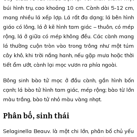
búi hình trụ, cao khoảng 10 cm. Cành dài 5-12 cm,
mang nhiều lá xếp lợp. Lá rất đa dạng; lá bên hình
giáo có lông, lá ở kẽ hình tam giác – thuôn, có mép
rộng, lá ở giữa có mép không đều. Các cành mang
lá thường cuộn tròn vào trong trông như một túm
cây khô, khi trời nắng hanh, nếu gặp mưa hoặc thời
tiết ẩm ướt, cành lại mọc vươn ra phía ngoài.
Bông sinh bào tử mọc ở đầu cành, gần hình bốn
cạnh; lá bào tử hình tam giác, mép rộng; bào từ lớn
màu trắng, bào tử nhỏ màu vàng nhạt.
Phân bố, sinh thái
Selaginella Beauv. là một chi lớn, phân bố chủ yếu