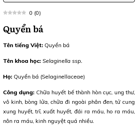
0
(
0
)
Quyển bá
Tên tiếng Việt:
Quyển bá
Tên khoa học:
Selaginella ssp.
Họ:
Quyển bá (Selaginellaceae)
Công dụng:
Chữa huyết bế thành hòn cục, ung thư,
vô kinh, bòng lửa, chữa đi ngoài phân đen, tử cung
xung huyết, trĩ, xuất huyết, đái ra máu, ho ra máu,
nôn ra máu, kinh nguyệt quá nhiều.