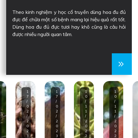
Theo kinh nghiệm y học cổ truyền dùng hoa đu đủ
đực để chữa một số bệnh mang lại hiệu quả rất tốt.
Dùng hoa đu đủ đực tươi hay khô cũng là câu hỏi
được nhiều người quan tâm.
1
1
1
1
7
7
0
0
/
/
/
/
0
0
1
1
2
2
1
1
/
/
/
/
2
2
2
2
0
0
0
0
2
2
2
2
3
3
2
2