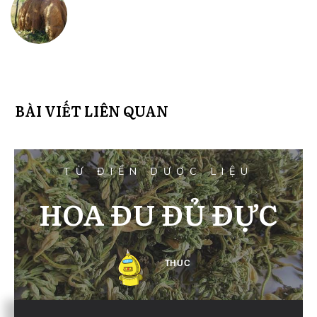
BÀI VIẾT LIÊN QUAN
TỪ ĐIỂN DƯỢC LIỆU
HOA ĐU ĐỦ ĐỰC
THUC