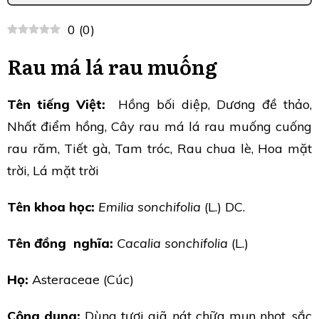
0
(
0
)
Rau má lá rau muống
Tên tiếng Việt:
Hồng bối diệp, Dương đề thảo,
Nhất điểm hồng, Cây rau má lá rau muống cuống
rau răm, Tiết gà, Tam tróc, Rau chua lè, Hoa mặt
trời, Lá mặt trời
Tên khoa học:
Emilia sonchifolia
(L.) DC.
Tên đồng nghĩa:
Cacalia sonchifolia
(L.)
Họ:
Asteraceae (Cúc)
Công dụng:
Dùng tươi giã nát chữa mụn nhọt, sắc