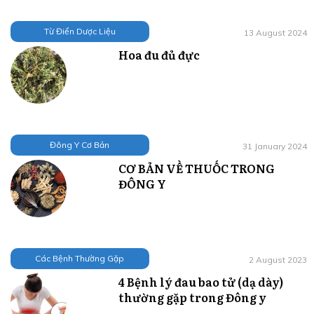
Từ Điển Dược Liệu
13 August 2024
Hoa đu đủ đực
Đông Y Cơ Bản
31 January 2024
CƠ BẢN VỀ THUỐC TRONG
ĐÔNG Y
Các Bệnh Thường Gặp
2 August 2023
4 Bệnh lý đau bao tử (dạ dày)
thường gặp trong Đông y