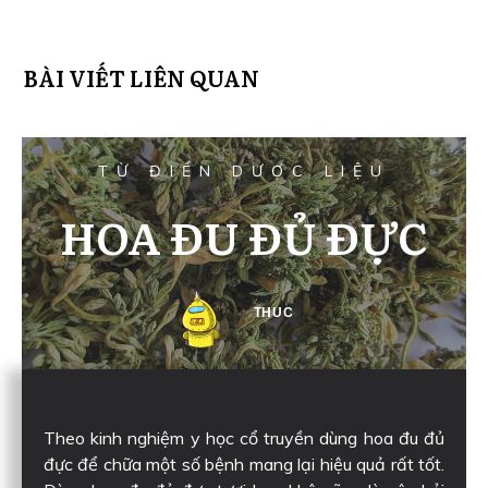
BÀI VIẾT LIÊN QUAN
TỪ ĐIỂN DƯỢC LIỆU
HOA ĐU ĐỦ ĐỰC
THUC
Theo kinh nghiệm y học cổ truyền dùng hoa đu đủ
đực để chữa một số bệnh mang lại hiệu quả rất tốt.