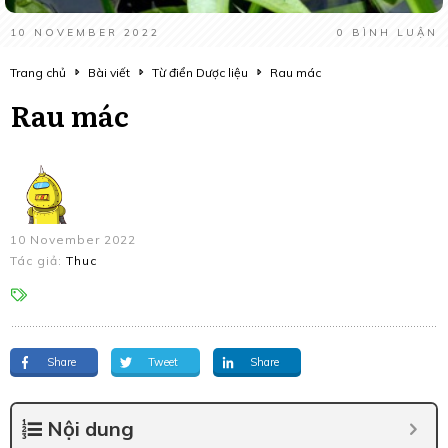
10 NOVEMBER 2022
0
BÌNH LUẬN
Trang chủ
Bài viết
Từ điển Dược liệu
Rau mác
Rau mác
10 November 2022
Tác giả:
Thuc
Share
Tweet
Share
Nội dung