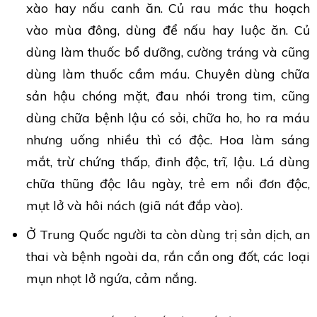
xào hay nấu canh ăn. Củ rau mác thu hoạch
vào mùa đông, dùng để nấu hay luộc ăn. Củ
dùng làm thuốc bổ dưỡng, cường tráng và cũng
dùng làm thuốc cầm máu. Chuyên dùng chữa
sản hậu chóng mặt, đau nhói trong tim, cũng
dùng chữa bệnh lậu có sỏi, chữa ho, ho ra máu
nhưng uống nhiều thì có độc. Hoa làm sáng
mắt, trừ chứng thấp, đinh độc, trĩ, lậu. Lá dùng
chữa thũng độc lâu ngày, trẻ em nổi đơn độc,
mụt lở và hôi nách (giã nát đắp vào).
Ở Trung Quốc người ta còn dùng trị sản dịch, an
thai và bệnh ngoài da, rắn cắn ong đốt, các loại
mụn nhọt lở ngứa, cảm nắng.