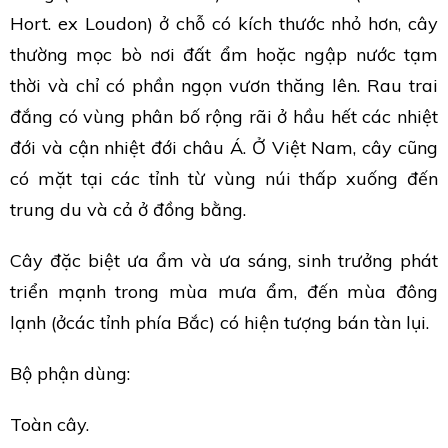
Hort. ex Loudon) ở chỗ có kích thước nhỏ hơn, cây
thường mọc bò nơi đất ẩm hoặc ngập nước tạm
thời và chỉ có phần ngọn vươn thăng lên. Rau trai
đắng có vùng phân bố rộng rãi ở hầu hết các nhiệt
đới và cận nhiệt đới châu Á. Ở Việt Nam, cây cũng
có mặt tại các tỉnh từ vùng núi thấp xuống đến
trung du và cả ở đồng bằng.
Cây đặc biệt ưa ẩm và ưa sáng, sinh trưởng phát
triển mạnh trong mùa mưa ẩm, đến mùa đông
lạnh (ởcác tỉnh phía Bắc) có hiện tượng bán tàn lụi.
Bộ phận dùng:
Toàn cây.