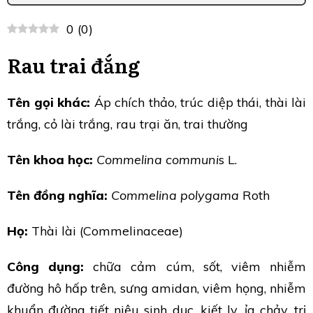
0
(
0
)
Rau trai đắng
Tên gọi khác:
Áp chích thảo, trúc diệp thái, thài lài
trắng, cỏ lài trắng, rau trại ăn, trai thường
Tên khoa học:
Commelina communi
s L.
Tên đồng nghĩa:
Commelina polygama
Roth
Họ:
Thài lài (Commelinaceae)
Công dụng:
chữa cảm cúm, sốt, viêm nhiễm
đường hô hấp trên, sưng amidan, viêm họng, nhiễm
khuẩn đường tiết niệu sinh dục, kiết lỵ, ỉa chảy, trị