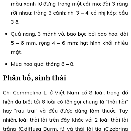
màu xanh lơ đựng trong một cái mo; đài 3 răng
rời nhau; tràng 3 cánh; nhị 3 – 4, có nhị kép; bầu
3 ô.
Quả nang, 3 mảnh vỏ, bao bọc bởi bao hoa, dài
5 – 6 mm, rộng 4 – 6 mm; hạt hình khối nhiều
mặt.
Mùa hoa quả: tháng 6 – 8.
Phân bố, sinh thái
Chi Commelina L. ở Việt Nam có 8 loài, trong đó
hiện đã biết tới 6 loài có tên gọi chung là “thài hài”
hay “rau trai” và đều được dùng làm thuốc. Tuy
nhiên, loài thài lài trên đây khác với 2 loài thài lài
trắng (C.diffusa Burm. f.) và thài lài tía (C.zebrina