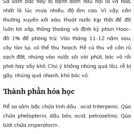
Sa sâm bắc hay bị bệnh đốm nâu hại lá và hoa,
nhất là lúc mưa nhiều, độ ẩm cao. Vì vậy, cần
thường xuyên xới xáo, thoát nước kịp thời để đít
luôn tơi xốp, thông thoáng và định kỳ phun Hooc-
đô 1% để phòng trừ. Vào tháng 11-12 năm sau,
cây tàn lụi, có thể thu hoạch. Rễ củ thu về cần rũ
sạch đất, nhúng vào nước sôi vài phút, bóc vỏ rồi
phơi hay sấy khô. Chú ý không nhúng quá lâu, rễ bị
gãy, nhúng quá nhanh, khó bóc vỏ.
Thành phần hóa học
Rễ sa sâm bắc chứa tinh dầu , acid triterpenic. Qủa
chứa phelopterin, dầu béo, acid, petroselinic. Qủa
tươi chứa imperatorin .