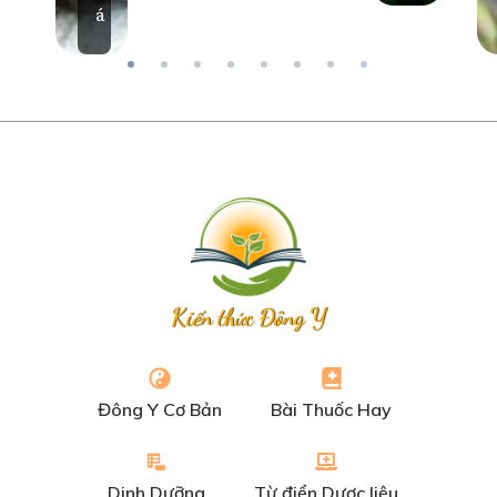
á
Kiến thức Đông Y
Đông Y Cơ Bản
Bài Thuốc Hay
Dinh Dưỡng
Từ điển Dược liệu