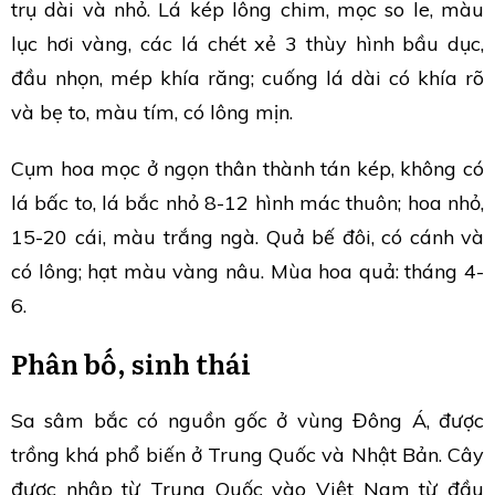
trụ dài và nhỏ. Lá kép lông chim, mọc so le, màu
lục hơi vàng, các lá chét xẻ 3 thùy hình bầu dục,
đầu nhọn, mép khía răng; cuống lá dài có khía rõ
và bẹ to, màu tím, có lông mịn.
Cụm hoa mọc ở ngọn thân thành tán kép, không có
lá bấc to, lá bắc nhỏ 8-12 hình mác thuôn; hoa nhỏ,
15-20 cái, màu trắng ngà. Quả bế đôi, có cánh và
có lông; hạt màu vàng nâu. Mùa hoa quả: tháng 4-
6.
Phân bố, sinh thái
Sa sâm bắc có nguồn gốc ở vùng Đông Á, được
trồng khá phổ biến ở Trung Quốc và Nhật Bản. Cây
được nhập từ Trung Quốc vào Việt Nam từ đầu