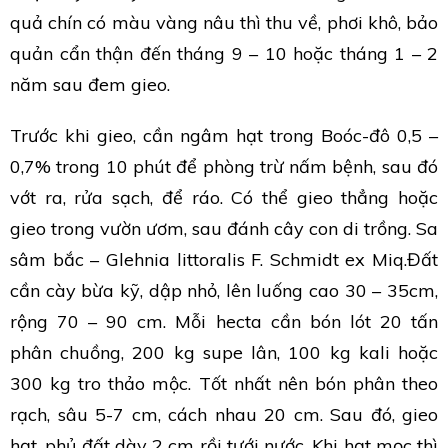
quả chín có màu vàng nâu thì thu về, phơi khô, bảo
quản cẩn thận đến tháng 9 – 10 hoặc tháng 1 – 2
năm sau đem gieo.
Trước khi gieo, cần ngâm hạt trong Boóc-đô 0,5 –
0,7% trong 10 phút để phòng trừ nấm bệnh, sau đó
vớt ra, rửa sạch, để ráo. Có thể gieo thẳng hoặc
gieo trong vườn ươm, sau đánh cây con di trồng. Sa
sâm bắc – Glehnia littoralis F. Schmidt ex Miq.Đất
cần cày bừa kỹ, dập nhỏ, lên luống cao 30 – 35cm,
rộng 70 – 90 cm. Mỗi hecta cần bón lót 20 tấn
phân chuồng, 200 kg supe lân, 100 kg kali hoặc
300 kg tro thảo mộc. Tốt nhất nên bón phân theo
rạch, sâu 5-7 cm, cách nhau 20 cm. Sau đó, gieo
hạt, phủ đất dày 2 cm rồi tưới nước. Khi hạt mọc thì