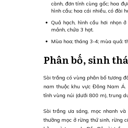
cành, đơn tính cùng gốc; hoa đự
hình cầu; hoa cái nhiều, có đài h
Quả hạch, hình cầu hơi nhọn ở 
mảnh, chứa 3 hạt.
Mùa hoa; tháng 3-4; mùa quả: t
Phân bố, sinh thá
Sòi trắng có vùng phân bố tương đ
nam thuộc khu vực Đông Nam Á. Ở
tỉnh vùng núi (dưới 800 m), trung d
Sòi trắng ưa sáng, mọc nhanh và 
thường mọc ở rừng thứ sinh, rừng c