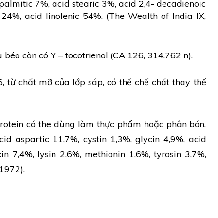
 palmitic 7%, acid stearic 3%, acid 2,4- decadienoic
c 24%, acid linolenic 54%. (The Wealth of India IX,
 béo còn có Y – tocotrienol (CA 126, 314.762 n).
từ chất mỡ của lớp sáp, có thể chế chất thay thế
protein có the dùng làm thực phẩm hoặc phân bón.
id aspartic 11,7%, cystin 1,3%, glycin 4,9%, acid
cin 7,4%, lysin 2,6%, methionin 1,6%, tyrosin 3,7%,
 1972).