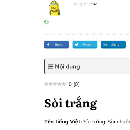
Tác giả:
Thuc
Share
Tweet
Share
Nội dung
0
(
0
)
Sòi trắng
Tên tiếng Việt:
Sòi trắng, Sòi nhuộ