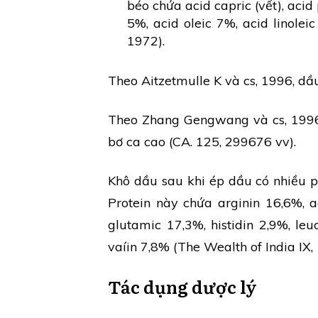
béo chứa acid capric (vết), acid
5%, acid oleic 7%, acid linolei
1972).
Theo Aitzetmulle K và cs, 1996, dầu
Theo Zhang Gengwang và cs, 1996, 
bơ ca cao (CA. 125, 299676 vv).
Khô dầu sau khi ép dầu có nhiều 
Protein này chứa arginin 16,6%, ac
glutamic 17,3%, histidin 2,9%, leu
vaíin 7,8% (The Wealth of India IX,
Tác dụng dược lý