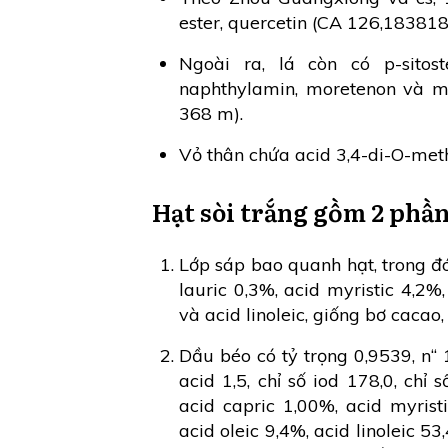
ester, quercetin (CA 126,183818 
Ngoài ra, lá còn có p-sitoste
naphthylamin, moretenon và mo
368 m).
Vỏ thân chứa acid 3,4-di-O-methy
Hạt sòi trắng gồm 2 phầ
Lớp sáp bao quanh hạt, trong 
lauric 0,3%, acid myristic 4,2%,
và acid linoleic, giống bơ cacao,
Dầu béo có tỷ trọng 0,9539, n“ 1
acid 1,5, chỉ số iod 178,0, chỉ 
acid capric 1,00%, acid myristi
acid oleic 9,4%, acid linoleic 53