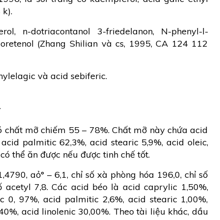
k).
rol, n-dotriacontanol 3-friedelanon, N-phenyl-l-
retenol (Zhang Shilian và cs, 1995, CA 124 112
lelagic và acid sebiferic.
n
đó chất mỡ chiếm 55 – 78%. Chất mỡ này chứa acid
 acid palmitic 62,3%, acid stearic 5,9%, acid oleic,
 có thể ăn được nếu được tinh chế tốt.
,4790, aỏ° – 6,1, chỉ số xà phòng hóa 196,0, chỉ số
số acetyl 7,8. Các acid béo là acid caprylic 1,50%,
c 0, 97%, acid palmitic 2,6%, acid stearic 1,00%,
,40%, acid linolenic 30,00%. Theo tài liệu khác, dầu