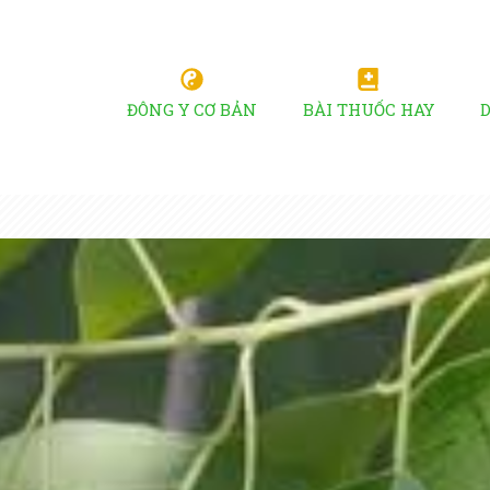
ĐÔNG Y CƠ BẢN
BÀI THUỐC HAY