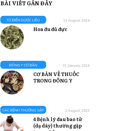
BÀI VIẾT GẦN ĐÂY
TỪ ĐIỂN DƯỢC LIỆU
13 August 2024
Hoa đu đủ đực
ĐÔNG Y CƠ BẢN
31 January 2024
CƠ BẢN VỀ THUỐC
TRONG ĐÔNG Y
CÁC BỆNH THƯỜNG GẶP
2 August 2023
4 Bệnh lý đau bao tử
(dạ dày) thường gặp