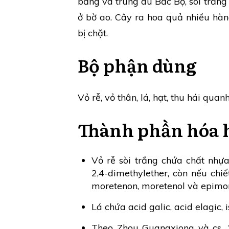
bằng và trung du Bắc Bộ, sòi trắng
ở bờ ao. Cây ra hoa quả nhiều hàng
bị chặt.
Bộ phận dùng
Vỏ rễ, vỏ thân, lá, hạt, thu hái qua
Thành phần hóa 
Vỏ rễ sòi trắng chứa chất nhựa
2,4-dimethylether, còn nếu chi
moretenon, moretenol và epimore
Lá chứa acid galic, acid elagic, 
Theo Zhou Guangxiong và cs, 19