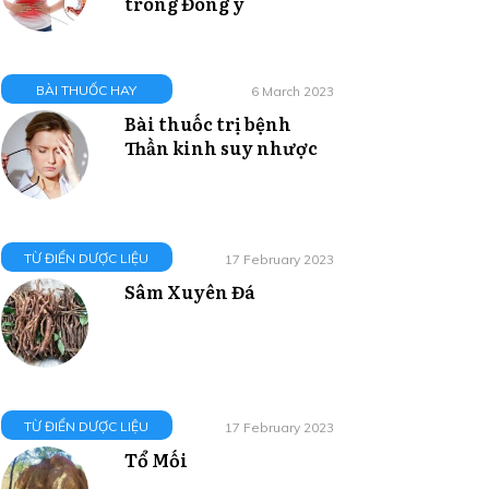
trong Đông y
BÀI THUỐC HAY
6 March 2023
Bài thuốc trị bệnh
Thần kinh suy nhược
TỪ ĐIỂN DƯỢC LIỆU
17 February 2023
Sâm Xuyên Đá
TỪ ĐIỂN DƯỢC LIỆU
17 February 2023
Tổ Mối