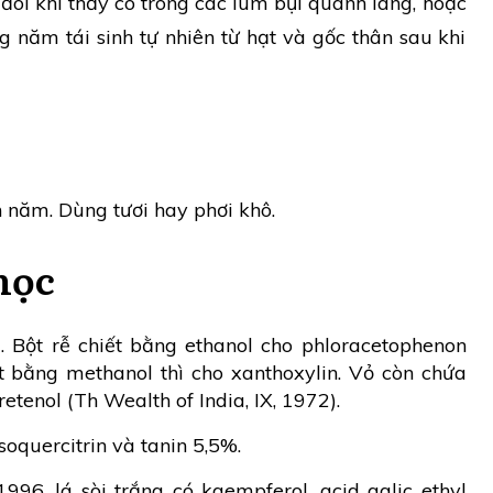
 đôi khi thấy có trong các lùm bụi quanh làng, hoặc
 năm tái sinh tự nhiên từ hạt và gốc thân sau khi
nh năm. Dùng tươi hay phơi khô.
học
. Bột rễ chiết bằng ethanol cho phloracetophenon
ết bằng methanol thì cho xanthoxylin. Vỏ còn chứa
tenol (Th Wealth of India, IX, 1972).
isoquercitrin và tanin 5,5%.
96, lá sòi trắng có kaempferol, acid galic ethyl