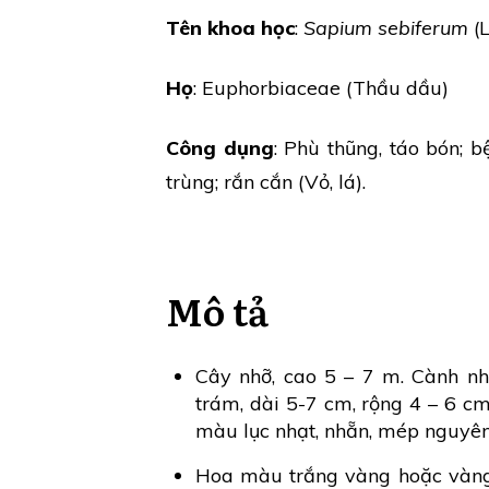
Tên khoa học
:
Sapium sebiferum
(L
Họ
: Euphorbiaceae (Thầu dầu)
Công dụng
: Phù thũng, táo bón; 
trùng; rắn cắn (Vỏ, lá).
Mô tả
Cây nhỡ, cao 5 – 7 m. Cành nh
trám, dài 5-7 cm, rộng 4 – 6 cm
màu lục nhạt, nhẵn, mép nguyên;
Hoa màu trắng vàng hoặc vàng