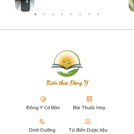
á
Kiến thức Đông Y
Đông Y Cơ Bản
Bài Thuốc Hay
Dinh Dưỡng
Từ điển Dược liệu