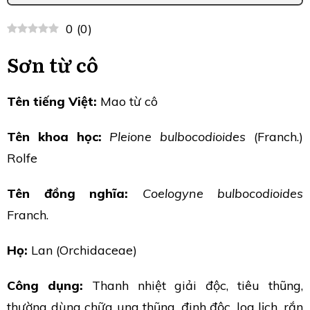
0
(
0
)
Sơn từ cô
Tên tiếng Việt:
Mao từ cô
Tên khoa học:
Pleione bulbocodioides
(Franch.)
Rolfe
Tên đồng nghĩa:
Coelogyne bulbocodioides
Franch.
Họ:
Lan (Orchidaceae)
Công dụng:
Thanh nhiệt giải độc, tiêu thũng,
thường dùng chữa ung thũng, đinh độc, loa lịch, rắn