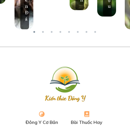
n
u
Đ
á
Kiến thức Đông Y
Đông Y Cơ Bản
Bài Thuốc Hay