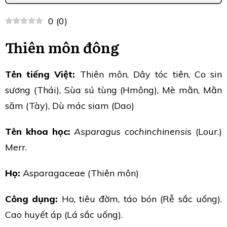
0
(
0
)
Thiên môn đông
Tên tiếng Việt:
Thiên môn, Dây tóc tiên, Co sin
sương (Thái), Sùa sú tùng (Hmông), Mè mằn, Mằn
săm (Tày), Dù mác siam (Dao)
Tên khoa học:
Asparagus cochinchinensis
(Lour.)
Merr.
Họ:
Asparagaceae (Thiên môn)
Công dụng:
Ho, tiêu đờm, táo bón (Rễ sắc uống).
Cao huyết áp (Lá sắc uống).