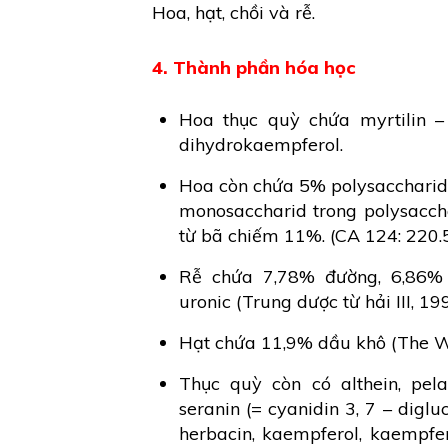
Hoa, hạt, chồi và rễ.
4. Thành phần hóa học
Hoa thục quỳ chứa myrtilin – a
dihydrokaempferol.
Hoa còn chứa 5% polysaccharid 
monosaccharid trong polysacch
từ bã chiếm 11%. (CA 124: 220.5
Rễ chứa 7,78% đường, 6,86% 
uronic (Trung dược từ hải III, 19
Hạt chứa 11,9% dầu khô (The Wea
Thục quỳ còn có althein, pela
seranin (= cyanidin 3, 7 – diglu
herbacin, kaempferol, kaempfero