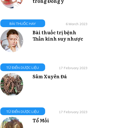
trong Đông y
BÀI THUỐC HAY
6 March 2023
Bài thuốc trị bệnh
Thần kinh suy nhược
TỪ ĐIỂN DƯỢC LIỆU
17 February 2023
Sâm Xuyên Đá
TỪ ĐIỂN DƯỢC LIỆU
17 February 2023
Tổ Mối