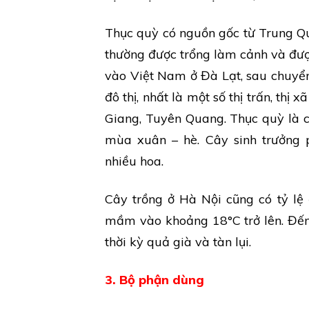
Thục quỳ có nguồn gốc từ Trung Qu
thường được trổng làm cảnh và đượ
vào Việt Nam ở Đà Lạt, sau chuyể
đô thị, nhất là một số thị trấn, th
Giang, Tuyên Quang. Thục quỳ là 
mùa xuân – hè. Cây sinh trưởng 
nhiều hoa.
Cây trồng ở Hà Nội cũng có tỷ lệ
mầm vào khoảng 18°C trở lên. Đến 
thời kỳ quả già và tàn lụi.
3. Bộ phận dùng