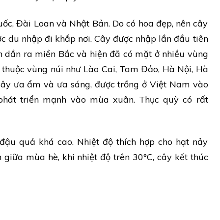
ốc, Đài Loan và Nhật Bản. Do có hoa đẹp, nên cây
c du nhập đi khắp nơi. Cây được nhập lần đầu tiên
n dần ra miền Bắc và hiện đã có mặt ở nhiều vùng
ị xã thuộc vùng núi như Lào Cai, Tam Đảo, Hà Nội, Hà
cây ưa ẩm và ưa sáng, được trồng ở Việt Nam vào
phát triển mạnh vào mùa xuân. Thục quỳ có rất
 đậu quả khá cao. Nhiệt độ thích hợp cho hạt nảy
giữa mùa hè, khi nhiệt độ trên 30°C, cây kết thúc