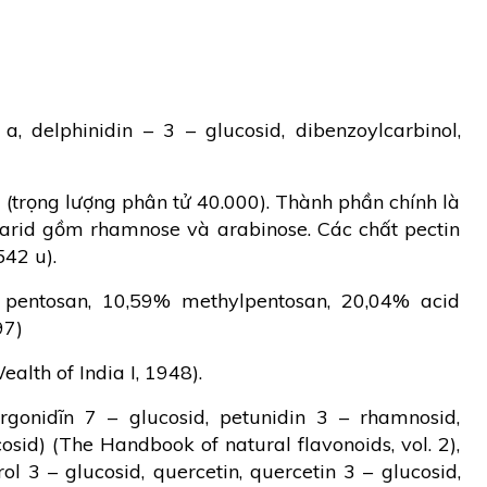
, delphinidin – 3 – glucosid, dibenzoylcarbinol,
(trọng lượng phân tử 40.000). Thành phần chính là
arid gồm rhamnose và arabinose. Các chất pectin
42 u).
pentosan, 10,59% methylpentosan, 20,04% acid
97)
lth of India I, 1948).
rgonidĩn 7 – glucosid, petunidin 3 – rhamnosid,
cosid) (The Handbook of natural flavonoids, vol. 2),
l 3 – glucosid, quercetin, quercetin 3 – glucosid,