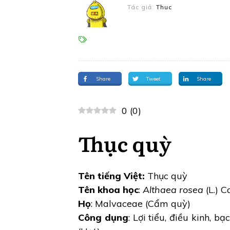
Tác giả:
Thuc
Share
Tweet
Share
0
(
0
)
Thục quỳ
Tên tiếng Việt:
Thục quỳ
Tên khoa học
:
Althaea rosea
(L.) C
Họ
: Malvaceae (Cẩm quỳ)
Công dụng
: Lợi tiểu, điều kinh, b