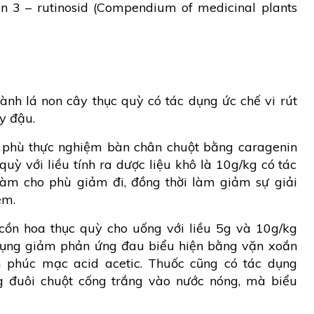
din 3 – rutinosid (Compendium of medicinal plants
ành lá non cây thục quỳ có tác dụng ức chế vi rút
y đậu.
 phù thực nghiệm bàn chân chuột bằng caragenin
quỳ với liều tính ra dược liệu khô là 10g/kg có tác
 làm cho phù giảm đi, đồng thời làm giảm sự giải
êm.
cồn hoa thục quỳ cho uống với liều 5g và 10g/kg
c dụng giảm phản ứng đau biểu hiện bằng vặn xoắn
m phúc mạc acid acetic. Thuốc cũng có tác dụng
 đuôi chuột cống trắng vào nước nóng, mà biểu