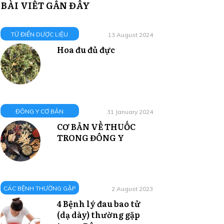
BÀI VIẾT GẦN ĐÂY
TỪ ĐIỂN DƯỢC LIỆU
13 August 2024
Hoa đu đủ đực
ĐÔNG Y CƠ BẢN
31 January 2024
CƠ BẢN VỀ THUỐC
TRONG ĐÔNG Y
CÁC BỆNH THƯỜNG GẶP
2 August 2023
4 Bệnh lý đau bao tử
(dạ dày) thường gặp