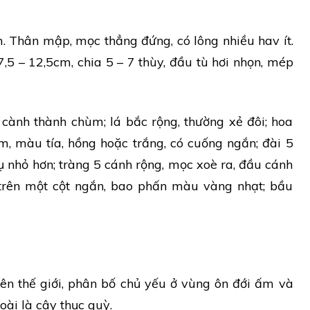
. Thân mập, mọc thẳng đứng, có lông nhiều hav ít.
7,5 – 12,5cm, chia 5 – 7 thùy, đầu tù hơi nhọn, mép
ành thành chùm; lá bắc rộng, thường xẻ đôi; hoa
m, màu tía, hồng hoặc trắng, có cuống ngắn; đài 5
 nhỏ hơn; tràng 5 cánh rộng, mọc xoè ra, đầu cánh
 trên một cột ngắn, bao phấn màu vàng nhạt; bầu
rên thế giới, phân bố chủ yếu ở vùng ôn đới ấm và
loài là cây thục quỳ.