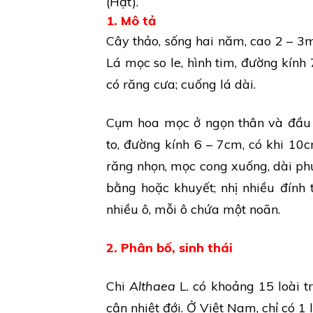
(Hạt).
1. Mô tả
Cây thảo, sống hai năm, cao 2 – 3m
Lá mọc so le, hình tim, đường kính 
có răng cưa; cuống lá dài.
Cụm hoa mọc ở ngọn thân và đầu c
to, đường kính 6 – 7cm, có khi 10c
răng nhọn, mọc cong xuống, dài phụ
bằng hoặc khuyết; nhị nhiều đính
nhiều ô, mỗi ô chứa một noãn.
2. Phân bố, sinh thái
Chi
Althaea
L. có khoảng 15 loài t
cận nhiệt đới. Ở Việt Nam, chỉ có 1 