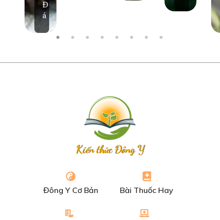
Đ
á
Kiến thức Đông Y
Đông Y Cơ Bản
Bài Thuốc Hay