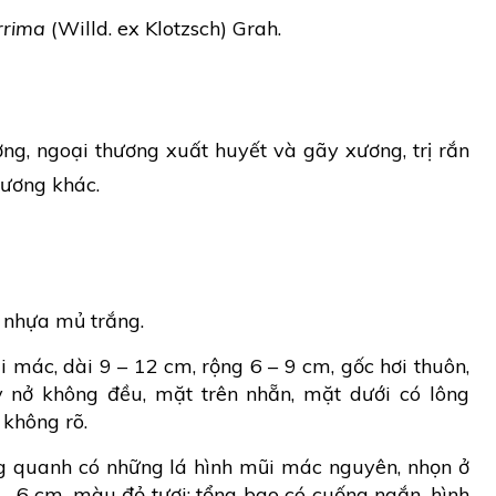
rrima
(Willd. ex Klotzsch) Grah.
ng, ngoại thương xuất huyết và gãy xương, trị rắn
hương khác.
 nhựa mủ trắng.
i mác, dài 9 – 12 cm, rộng 6 – 9 cm, gốc hơi thuôn,
 nở không đều, mặt trên nhẵn, mặt dưới có lông
 không rõ.
 quanh có những lá hình mũi mác nguyên, nhọn ở
 – 6 cm, màu đỏ tươi; tổng bao có cuống ngắn, hình