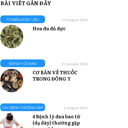
BÀI VIẾT GẦN ĐÂY
TỪ ĐIỂN DƯỢC LIỆU
13 August 2024
Hoa đu đủ đực
ĐÔNG Y CƠ BẢN
31 January 2024
CƠ BẢN VỀ THUỐC
TRONG ĐÔNG Y
CÁC BỆNH THƯỜNG GẶP
2 August 2023
4 Bệnh lý đau bao tử
(dạ dày) thường gặp