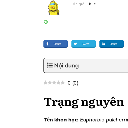
Tác giả:
Thuc
Share
Tweet
Share
Nội dung
0
(
0
)
Trạng nguyên
Tên khoa học:
Euphorbia pulcherr