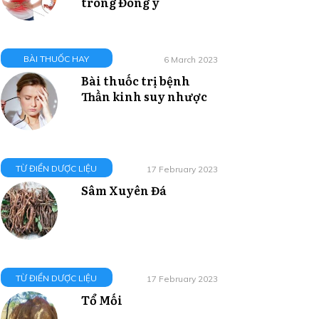
trong Đông y
BÀI THUỐC HAY
6 March 2023
Bài thuốc trị bệnh
Thần kinh suy nhược
TỪ ĐIỂN DƯỢC LIỆU
17 February 2023
Sâm Xuyên Đá
TỪ ĐIỂN DƯỢC LIỆU
17 February 2023
Tổ Mối