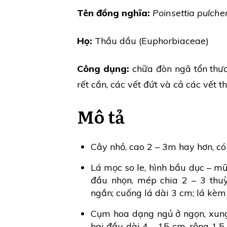
Tên đồng nghĩa:
Poinsettia pulche
Họ:
Thầu dầu (Euphorbiaceae)
Công dụng:
chữa đòn ngã tổn thươ
rết cắn, các vết đứt và cả các vết t
Mô tả
Cây nhỏ, cao 2 – 3m hay hơn, có
Lá mọc so le, hình bầu dục – mũ
đầu nhọn, mép chia 2 – 3 thuỳ
ngắn; cuống lá dài 3 cm; lá kèm
Cụm hoa dạng ngủ ở ngọn, xung
hai đầu dài 4 – 15 cm, rộng 1,5