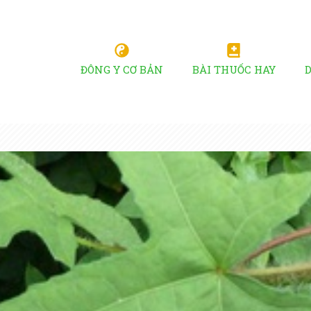
ĐÔNG Y CƠ BẢN
BÀI THUỐC HAY