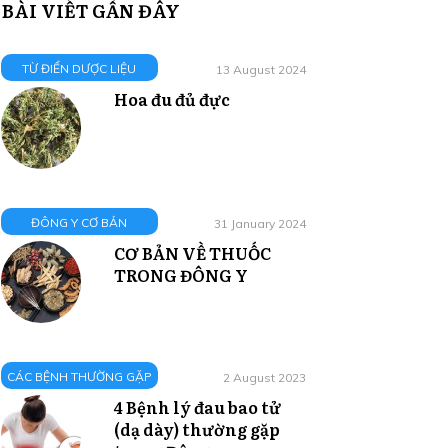
BÀI VIẾT GẦN ĐÂY
TỪ ĐIỂN DƯỢC LIỆU
13 August 2024
Hoa đu đủ đực
ĐÔNG Y CƠ BẢN
31 January 2024
CƠ BẢN VỀ THUỐC
TRONG ĐÔNG Y
CÁC BỆNH THƯỜNG GẶP
2 August 2023
4 Bệnh lý đau bao tử
(dạ dày) thường gặp