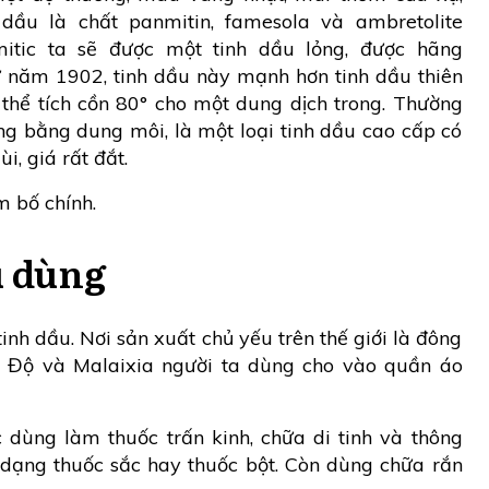
dầu là chất panmitin, famesola và ambretolite
mitic ta sẽ được một tinh dầu lỏng, được hãng
ừ năm 1902, tinh dầu này mạnh hơn tinh dầu thiên
 thể tích cồn 80° cho một dung dịch trong. Thường
ng bằng dung môi, là một loại tinh dầu cao cấp có
, giá rất đắt.
m bố chính.
u dùng
inh dầu. Nơi sản xuất chủ yếu trên thế giới là đông
n Độ và Malaixia người ta dùng cho vào quần áo
 dùng làm thuốc trấn kinh, chữa di tinh và thông
 dạng thuốc sắc hay thuốc bột. Còn dùng chữa rắn