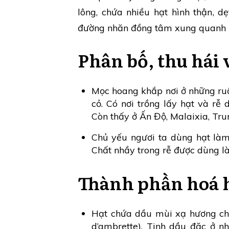
lông, chứa nhiều hạt hình thận, 
đường nhăn đồng tâm xung quanh r
Phân bố, thu hái 
Mọc hoang khắp nơi ở những ru
cỏ. Có nơi trồng lấy hạt và rễ
Còn thấy ở Ấn Độ, Malaixia, Trun
Chủ yếu ngươi ta dùng hạt làm
Chất nhầy trong rễ được dùng là
Thành phần hoá 
Hạt chứa dầu mùi xạ hương cho 
d’ambrette). Tinh dầu đặc ở n