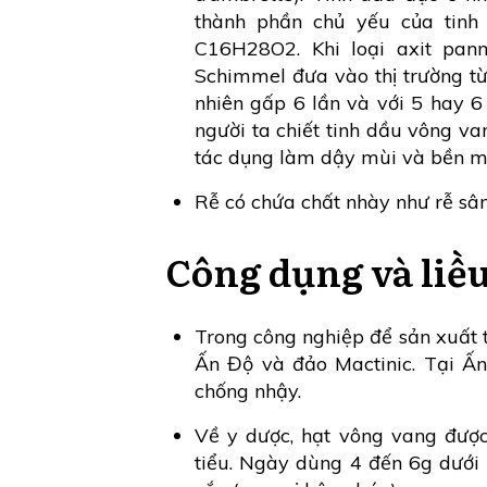
thành phần chủ yếu của tinh 
C16H28O2. Khi loại axit pan
Schimmel đưa vào thị trường t
nhiên gấp 6 lần và với 5 hay 6
người ta chiết tinh dầu vông va
tác dụng làm dậy mùi và bền mùi
Rễ có chứa chất nhày như rễ sâ
Công dụng và liề
Trong công nghiệp để sản xuất t
Ấn Độ và đảo Mactinic. Tại Ấ
chống nhậy.
Về y dược, hạt vông vang được
tiểu. Ngày dùng 4 đến 6g dưới