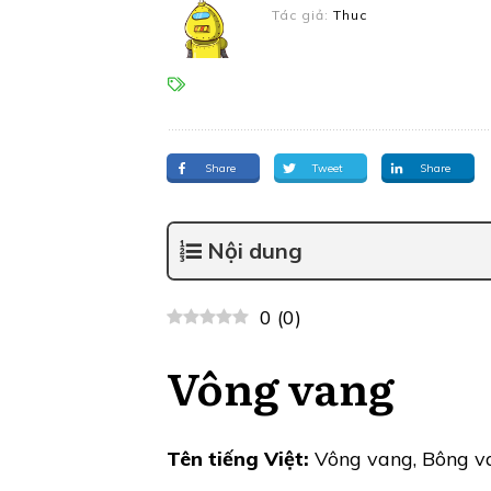
Tác giả:
Thuc
Share
Tweet
Share
Nội dung
0
(
0
)
Vông vang
Tên tiếng Việt:
Vông vang, Bông v