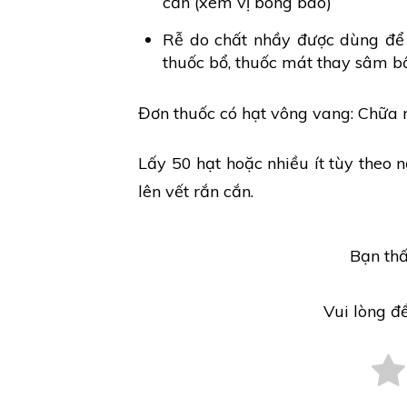
cắn (xem vị bông báo)
Rễ do chất nhầy được dùng để 
thuốc bổ, thuốc mát thay sâm bố
Đơn thuốc có hạt vông vang: Chữa 
Lấy 50 hạt hoặc nhiều ít tùy theo 
lên vết rắn cắn.
Bạn thấ
Vui lòng đ