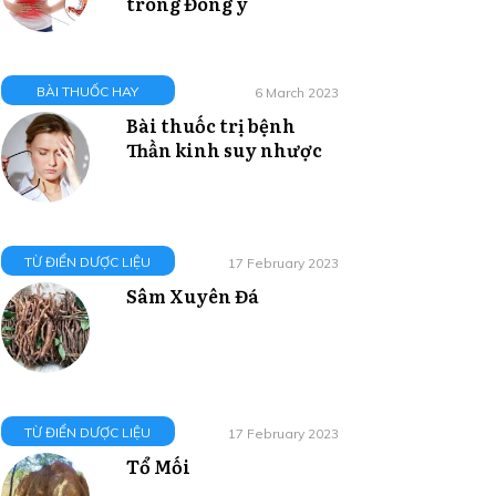
trong Đông y
BÀI THUỐC HAY
6 March 2023
Bài thuốc trị bệnh
Thần kinh suy nhược
TỪ ĐIỂN DƯỢC LIỆU
17 February 2023
Sâm Xuyên Đá
TỪ ĐIỂN DƯỢC LIỆU
17 February 2023
Tổ Mối