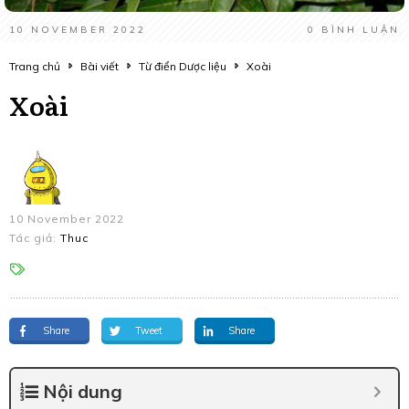
10 NOVEMBER 2022
0
BÌNH LUẬN
Trang chủ
Bài viết
Từ điển Dược liệu
Xoài
Xoài
10 November 2022
Tác giả:
Thuc
Share
Tweet
Share
Nội dung