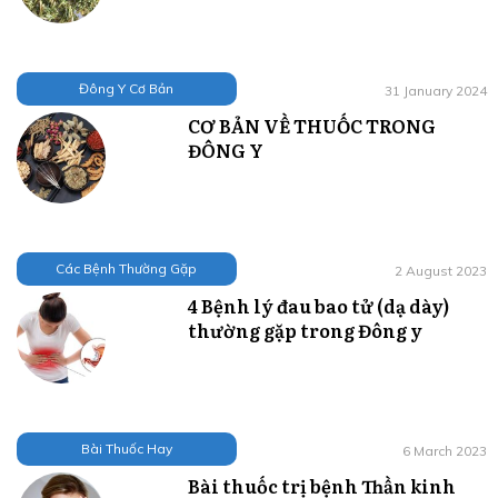
Đông Y Cơ Bản
31 January 2024
CƠ BẢN VỀ THUỐC TRONG
ĐÔNG Y
Các Bệnh Thường Gặp
2 August 2023
4 Bệnh lý đau bao tử (dạ dày)
thường gặp trong Đông y
Bài Thuốc Hay
6 March 2023
Bài thuốc trị bệnh Thần kinh