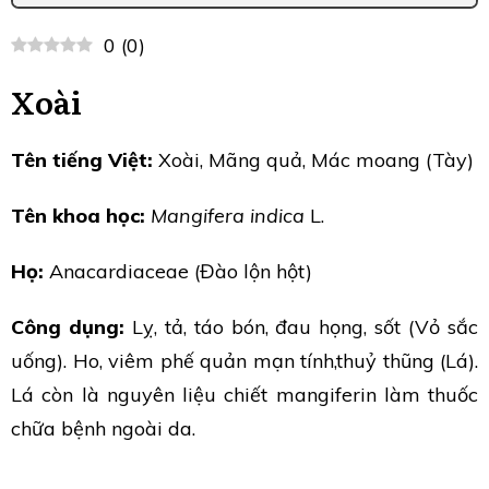
0
(
0
)
Xoài
Tên tiếng Việt:
Xoài, Mãng quả, Mác moang (Tày)
Tên khoa học:
Mangifera indica
L.
Họ:
Anacardiaceae (Đào lộn hột)
Công dụng:
Lỵ, tả, táo bón, đau họng, sốt (Vỏ sắc
uống). Ho, viêm phế quản mạn tính,thuỷ thũng (Lá).
Lá còn là nguyên liệu chiết mangiferin làm thuốc
chữa bệnh ngoài da.