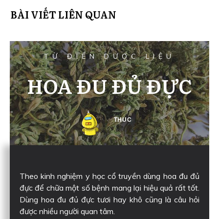
BÀI VIẾT LIÊN QUAN
TỪ ĐIỂN DƯỢC LIỆU
HOA ĐU ĐỦ ĐỰC
THUC
Theo kinh nghiệm y học cổ truyền dùng hoa đu đủ
đực để chữa một số bệnh mang lại hiệu quả rất tốt.
Dùng hoa đu đủ đực tươi hay khô cũng là câu hỏi
được nhiều người quan tâm.