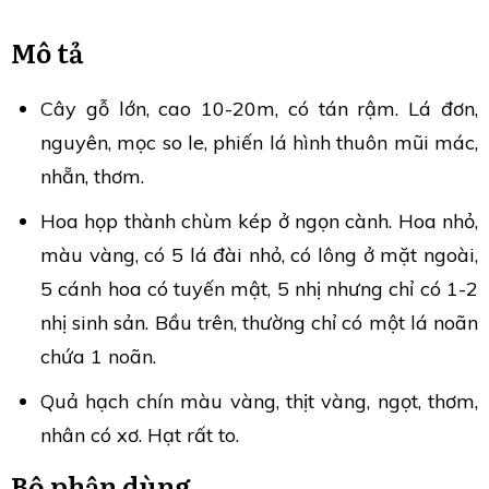
Mô tả
Cây gỗ lớn, cao 10-20m, có tán rậm. Lá đơn,
nguyên, mọc so le, phiến lá hình thuôn mũi mác,
nhẵn, thơm.
Hoa họp thành chùm kép ở ngọn cành. Hoa nhỏ,
màu vàng, có 5 lá đài nhỏ, có lông ở mặt ngoài,
5 cánh hoa có tuyến mật, 5 nhị nhưng chỉ có 1-2
nhị sinh sản. Bầu trên, thường chỉ có một lá noãn
chứa 1 noãn.
Quả hạch chín màu vàng, thịt vàng, ngọt, thơm,
nhân có xơ. Hạt rất to.
Bộ phận dùng