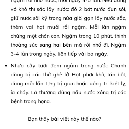
ngậm rồi nhổ nước, mỗi ngày 4-5 lần. Nếu dùng
vỏ khô thì sắc lấy nước: đổ 2 bát nước đun sôi,
giữ nước sôi kỹ trong nửa giờ, gạn lấy nước sắc,
thêm vài hạt muối rồi ngậm. Mỗi lần ngậm
chừng một chén con. Ngậm trong 10 phút, thỉnh
thoảng súc sang hai bên má rồi nhổ đi. Ngậm
3-4 lần trong ngày, liên tiếp vài ba ngày.
Nhựa cây tươi đem ngâm trong nước Chanh
dùng trị các thứ ghẻ lở. Hạt phơi khô, tán bột,
dùng mỗi lần 1,5g trị giun hoặc uống trị kiết lỵ,
ỉa chảy. Lá thường dùng nấu nước xông trị các
bệnh trong họng.
Bạn thấy bài viết này thế nào?